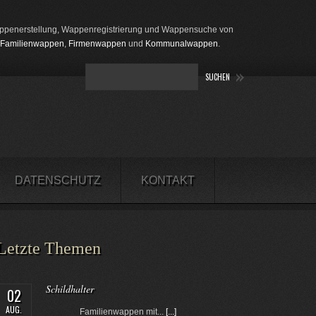
penerstellung, Wappenregistrierung und Wappensuche von
Familienwappen
,
Firmenwappen
und
Kommunalwappen
.
DATENSCHUTZ
KONTAKT
Letzte Themen
Schildhalter
02
AUG.
Familienwappen mit...
[...]