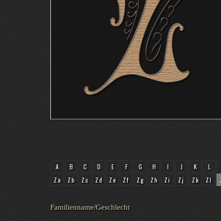
A
B
C
D
E
F
G
H
I
J
K
L
Za
Zb
Zc
Zd
Ze
Zf
Zg
Zh
Zi
Zj
Zk
Zl
Familienname/Geschlecht