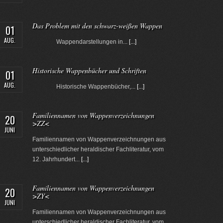
Das Problem mit den schwarz-weißen Wappen
01
AUG.
Wappendarstellungen in...
[...]
Historische Wappenbücher und Schriften
01
AUG.
Historische Wappenbücher,...
[...]
Familiennamen von Wappenverzeichnungen
20
>ZZ<
JUNI
Familiennamen von Wappenverzeichnungen aus
unterschiedlicher heraldischer Fachliteratur, vom
12. Jahrhundert...
[...]
Familiennamen von Wappenverzeichnungen
20
>ZY<
JUNI
Familiennamen von Wappenverzeichnungen aus
unterschiedlicher heraldischer Fachliteratur, vom