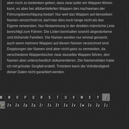
aber noch zu bedenken geben, dass zwar jeder ein Wappen führen
kann, es aber bei altüberlieferten Wappen des nachweises der
Führungsberechtigung bedarf. Nur weil das Wappen auf denselben
Namen verzeichnet ist, darf man dies noch lange nicht als das
Eigene verwenden. Nur Abstammung in der direkten männliche Linie
berechtigt zum Führen. Die Listen beinhalten sowohl abgestorbene
und blühende Familien. Die Namen werden nur einmal genannt,
auch wenn mehrere Wappen auf diesen Namen verzeichnet sind.
Dopplungen der Namen sind aber nicht ganz zu vermeiden, da
verschiedene Wappenbücher zwar dasselbe Wappen führen, den
Namen aber unterschiedlich dokumentieren. Die Namenslisten habe
ich mit grösster Sorgfalt erstellt. Trotzdem kann die Vollständigkeit
dieser Daten nicht garantiert werden.
M
N
O
P
Q
R
S
T
U
V
W
X
Y
Z
Zm
Zn
Zo
Zp
Zq
Zr
Zs
Zt
Zu
Zv
Zw
Zx
Zy
Zz