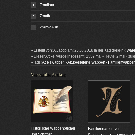
Zmollner
Zmuth
Zmyslowski
» Erstellt von: A.Jacob am: 20.06.2018 in der Kategorie(n):
Wapp
» Dieser Artikel wurde insgesamt: 2559 mal • Heute: 2 mal • zul
»Tags:
Adelswappen
•
Altüberlieferte Wappen
•
Familienwappe
Verwandte Artikel:
Historische Wappenbücher
Familiennamen von
und Schriften
Wappenverzeichnungen >Z