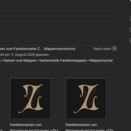
en zum Familienname Z...
,
Wappenverzeichnis
Nach oben
etzt am: 5. August 2026 gelesen.
n
•
Namen und Wappen
•
Namensliste Familienwappen
•
Wappensuche
Familiennamen von
Familiennamen von
X<
Wappenverzeichnungen >ZY<
Wappenverzeichnungen >ZZ<