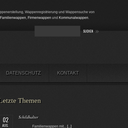
penerstellung, Wappenregistrierung und Wappensuche von
Familienwappen
,
Firmenwappen
und
Kommunalwappen
.
DATENSCHUTZ
KONTAKT
Letzte Themen
Schildhalter
02
AUG.
Familienwappen mit...
[...]