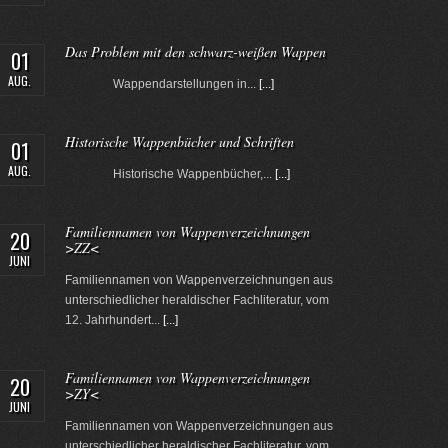
Das Problem mit den schwarz-weißen Wappen
01
AUG.
Wappendarstellungen in...
[...]
Historische Wappenbücher und Schriften
01
AUG.
Historische Wappenbücher,...
[...]
Familiennamen von Wappenverzeichnungen
20
>ZZ<
JUNI
Familiennamen von Wappenverzeichnungen aus
unterschiedlicher heraldischer Fachliteratur, vom
12. Jahrhundert...
[...]
Familiennamen von Wappenverzeichnungen
20
>ZY<
JUNI
Familiennamen von Wappenverzeichnungen aus
unterschiedlicher heraldischer Fachliteratur, vom