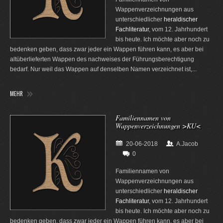
Wappenverzeichnungen aus
unterschiedlicher
heraldischer
Fachliteratur
, vom 12. Jahrhundert
bis heute. Ich möchte aber noch zu
bedenken geben, dass zwar jeder ein Wappen führen kann, es aber bei
altüberlieferten Wappen des nachweises der Führungsberechtigung
bedarf. Nur weil das Wappen auf denselben Namen verzeichnet ist,...
MEHR
Familiennamen von
Wappenverzeichnungen >KU<
20-06-2018
A.Jacob
0
Familiennamen von
Wappenverzeichnungen aus
unterschiedlicher
heraldischer
Fachliteratur
, vom 12. Jahrhundert
bis heute. Ich möchte aber noch zu
bedenken geben, dass zwar jeder ein Wappen führen kann, es aber bei