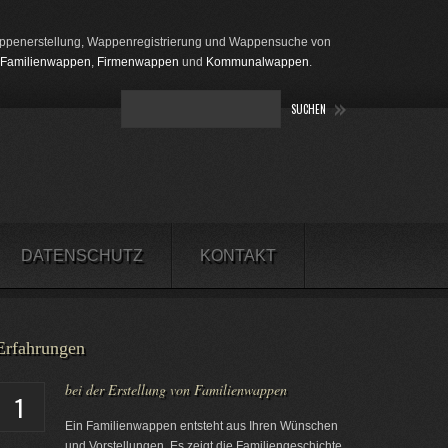
penerstellung, Wappenregistrierung und Wappensuche von
Familienwappen
,
Firmenwappen
und
Kommunalwappen
.
DATENSCHUTZ
KONTAKT
Erfahrungen
bei der Erstellung von Familienwappen
1
Ein Familienwappen entsteht aus Ihren Wünschen
und Vorstellungen. Es zeigt die Familiengeschichte