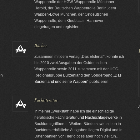
Wappenrolle der HGW, Wappenrolle Münchner
n
Herold, der Deutschen Wappenrolle Berlin, dem
Wappen-Löwe München, der Ostdeutschen
Wappenrolle, dem Kleeblatt in Hannover
eingetragen und registriert.
Bücher
Zusammen mit dem Verlag „Das Elstertal“, konnte ich
bis 2010 zwei Ausgaben der Ostdeutschen
Wappenrolle sowie 2011 zusammen mit der HOG-
en
Regionalgruppe Burzenland den Sonderband
„Das
Burzenland und seine Wappen“
publizieren.
Fachliteratur
In meiner „Werkstatt“ habe ich die einschlägige
heraldische
Fachliteratur und Nachschlagewerke
in
Buchform griffbereit. Weitere Bände sowie selten in
Buchform erhältliche Ausgaben liegen Digital und in
d
Datenbanken vor. Hier gibt es aber noch viel tun…