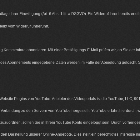
e Ihrer Einwilligung (Art. 6 Abs. 1 lit. a DSGVO). Ein Widerruf Ihrer bereits erteil
leibt vom Widerruf unberührt.
ng Kommentare abonnieren. Mit einer Bestätigungs-E-Mail prüfen wir, ob Sie der 
tung des Abonnements eingegebene Daten werden im Falle der Abmeldung gelöscht. S
e Website Plugins von YouTube. Anbieter des Videoportals ist die YouTube, LLC, 9
ne Verbindung zu den Servern von YouTube hergestellt. YouTube erfährt hierdurch, 
l zuzuordnen, sollten Sie in Ihrem YouTube Konto eingeloggt sein. Durch vorherige
n Darstellung unserer Online-Angebote. Dies stellt ein berechtigtes Interesse im S