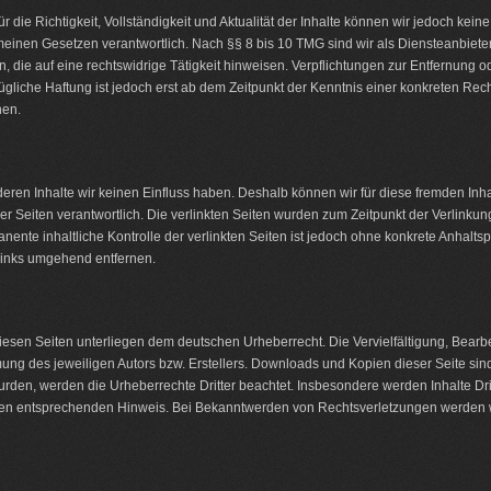
 Für die Richtigkeit, Vollständigkeit und Aktualität der Inhalte können wir jedoch 
einen Gesetzen verantwortlich. Nach §§ 8 bis 10 TMG sind wir als Diensteanbieter j
die auf eine rechtswidrige Tätigkeit hinweisen. Verpflichtungen zur Entfernung 
ügliche Haftung ist jedoch erst ab dem Zeitpunkt der Kenntnis einer konkreten R
nen.
 deren Inhalte wir keinen Einfluss haben. Deshalb können wir für diese fremden In
r der Seiten verantwortlich. Die verlinkten Seiten wurden zum Zeitpunkt der Verlink
ente inhaltliche Kontrolle der verlinkten Seiten ist jedoch ohne konkrete Anhalts
Links umgehend entfernen.
 diesen Seiten unterliegen dem deutschen Urheberrecht. Die Vervielfältigung, Bearb
ng des jeweiligen Autors bzw. Erstellers. Downloads und Kopien dieser Seite sind 
 wurden, werden die Urheberrechte Dritter beachtet. Insbesondere werden Inhalte Dri
nen entsprechenden Hinweis. Bei Bekanntwerden von Rechtsverletzungen werden wi