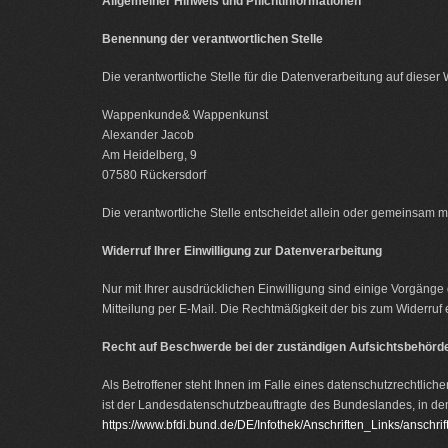
Allgemeiner Hinweis und Pflichtinformationen
Benennung der verantwortlichen Stelle
Die verantwortliche Stelle für die Datenverarbeitung auf dieser W
Wappenkunde& Wappenkunst
Alexander Jacob
Am Heidelberg, 9
07580
Rückersdorf
Die verantwortliche Stelle entscheidet allein oder gemeinsam 
Widerruf Ihrer Einwilligung zur Datenverarbeitung
Nur mit Ihrer ausdrücklichen Einwilligung sind einige Vorgänge d
Mitteilung per E-Mail. Die Rechtmäßigkeit der bis zum Widerruf 
Recht auf Beschwerde bei der zuständigen Aufsichtsbehörd
Als Betroffener steht Ihnen im Falle eines datenschutzrechtlic
ist der Landesdatenschutzbeauftragte des Bundeslandes, in dem 
https://www.bfdi.bund.de/DE/Infothek/Anschriften_Links/anschri