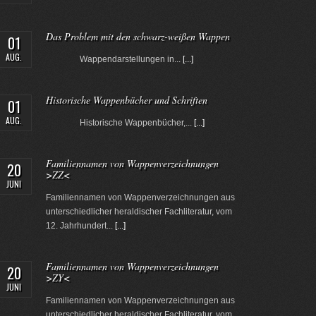
Das Problem mit den schwarz-weißen Wappen
01
AUG.
Wappendarstellungen in...
[...]
Historische Wappenbücher und Schriften
01
AUG.
Historische Wappenbücher,...
[...]
Familiennamen von Wappenverzeichnungen
20
>ZZ<
JUNI
Familiennamen von Wappenverzeichnungen aus
unterschiedlicher heraldischer Fachliteratur, vom
12. Jahrhundert...
[...]
Familiennamen von Wappenverzeichnungen
20
>ZY<
JUNI
Familiennamen von Wappenverzeichnungen aus
unterschiedlicher heraldischer Fachliteratur, vom