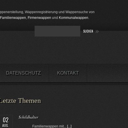
penerstellung, Wappenregistrierung und Wappensuche von
Familienwappen
,
Firmenwappen
und
Kommunalwappen
.
DATENSCHUTZ
KONTAKT
Letzte Themen
Schildhalter
02
AUG.
Familienwappen mit...
[...]