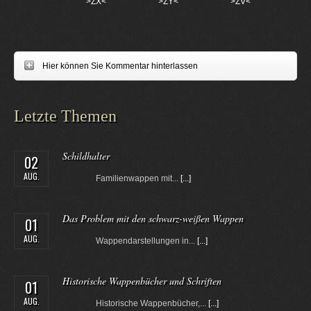
>ZX<
>ZY<
>ZV<
Hier können Sie Kommentar hinterlassen
Letzte Themen
Schildhalter
02
AUG.
Familienwappen mit...
[...]
Das Problem mit den schwarz-weißen Wappen
01
AUG.
Wappendarstellungen in...
[...]
Historische Wappenbücher und Schriften
01
AUG.
Historische Wappenbücher,...
[...]