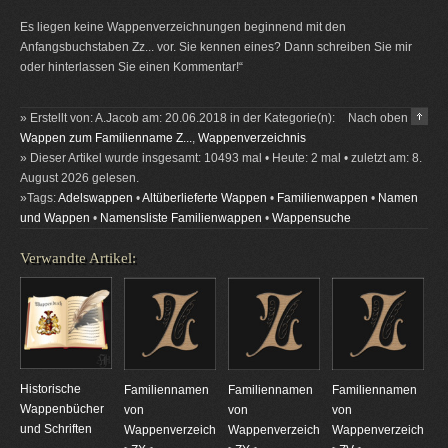
Es liegen keine Wappenverzeichnungen beginnend mit den
Anfangsbuchstaben Zz... vor. Sie kennen eines? Dann schreiben Sie mir
oder hinterlassen Sie einen Kommentar!“
» Erstellt von: A.Jacob am: 20.06.2018 in der Kategorie(n):
Nach oben
Wappen zum Familienname Z...
,
Wappenverzeichnis
» Dieser Artikel wurde insgesamt: 10493 mal • Heute: 2 mal • zuletzt am: 8.
August 2026 gelesen.
»Tags:
Adelswappen
•
Altüberlieferte Wappen
•
Familienwappen
•
Namen
und Wappen
•
Namensliste Familienwappen
•
Wappensuche
Verwandte Artikel:
Historische
Familiennamen
Familiennamen
Familiennamen
Wappenbücher
von
von
von
und Schriften
Wappenverzeichnungen
Wappenverzeichnungen
Wappenverzeichnun