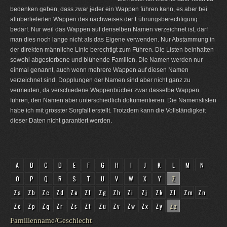
bedenken geben, dass zwar jeder ein Wappen führen kann, es aber bei
altüberlieferten Wappen des nachweises der Führungsberechtigung
bedarf. Nur weil das Wappen auf denselben Namen verzeichnet ist, darf
man dies noch lange nicht als das Eigene verwenden. Nur Abstammung in
der direkten männliche Linie berechtigt zum Führen. Die Listen beinhalten
sowohl abgestorbene und blühende Familien. Die Namen werden nur
einmal genannt, auch wenn mehrere Wappen auf diesen Namen
verzeichnet sind. Dopplungen der Namen sind aber nicht ganz zu
vermeiden, da verschiedene Wappenbücher zwar dasselbe Wappen
führen, den Namen aber unterschiedlich dokumentieren. Die Namenslisten
habe ich mit grösster Sorgfalt erstellt. Trotzdem kann die Vollständigkeit
dieser Daten nicht garantiert werden.
A
B
C
D
E
F
G
H
I
J
K
L
M
N
O
P
Q
R
S
T
U
V
W
X
Y
Z
Za
Zb
Zc
Zd
Ze
Zf
Zg
Zh
Zi
Zj
Zk
Zl
Zm
Zn
Zo
Zp
Zq
Zr
Zs
Zt
Zu
Zv
Zw
Zx
Zy
Zz
Familienname/Geschlecht