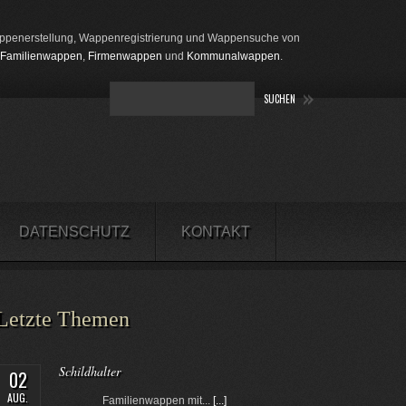
penerstellung, Wappenregistrierung und Wappensuche von
Familienwappen
,
Firmenwappen
und
Kommunalwappen
.
DATENSCHUTZ
KONTAKT
Letzte Themen
Schildhalter
02
AUG.
Familienwappen mit...
[...]