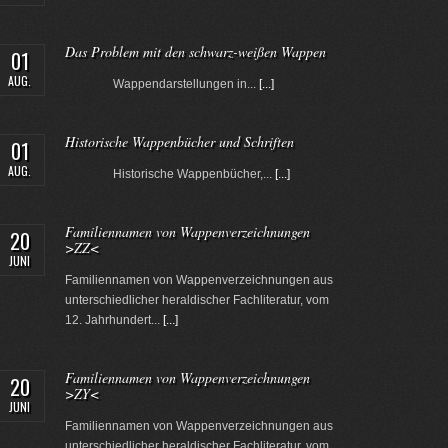
Das Problem mit den schwarz-weißen Wappen
01
AUG.
Wappendarstellungen in...
[...]
Historische Wappenbücher und Schriften
01
AUG.
Historische Wappenbücher,...
[...]
Familiennamen von Wappenverzeichnungen
20
>ZZ<
JUNI
Familiennamen von Wappenverzeichnungen aus
unterschiedlicher heraldischer Fachliteratur, vom
12. Jahrhundert...
[...]
Familiennamen von Wappenverzeichnungen
20
>ZY<
JUNI
Familiennamen von Wappenverzeichnungen aus
unterschiedlicher heraldischer Fachliteratur, vom