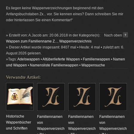
Es liegen keine Wappenverzeichnungen beginnend mit den
Anfangsbuchstaben Zx... vor. Sie kennen eines? Dann schreiben Sie mir
oder hinterlassen Sie einen Kommentar!“
» Erstellt von: A.Jacob am: 20.06.2018 in der Kategorie(n):
Nach oben
Wappen zum Familienname Z...
,
Wappenverzeichnis
» Dieser Artikel wurde insgesamt: 8407 mal • Heute: 4 mal • zuletzt am: 6.
August 2026 gelesen.
»Tags:
Adelswappen
•
Altüberlieferte Wappen
•
Familienwappen
•
Namen
und Wappen
•
Namensliste Familienwappen
•
Wappensuche
Verwandte Artikel:
Historische
Familiennamen
Familiennamen
Familiennamen
Wappenbücher
von
von
von
und Schriften
Wappenverzeichnungen
Wappenverzeichnungen
Wappenverzeichnun