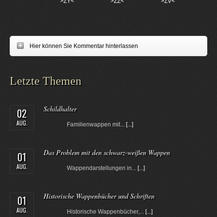
>ZY<
>ZZ<
>ZV<
Hier können Sie Kommentar hinterlassen
Letzte Themen
Schildhalter
02
AUG.
Familienwappen mit...
[...]
Das Problem mit den schwarz-weißen Wappen
01
AUG.
Wappendarstellungen in...
[...]
Historische Wappenbücher und Schriften
01
AUG.
Historische Wappenbücher,...
[...]