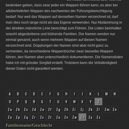
bedenken geben, dass zwar jeder ein Wappen führen kann, es aber bei
altüberlieferten Wappen des nachweises der Führungsberechtigung
bedarf. Nur weil das Wappen auf denselben Namen verzeichnet ist, darf
man dies noch lange nicht als das Eigene verwenden. Nur Abstammung in
der direkten männliche Linie berechtigt zum Führen. Die Listen beinhalten
sowohl abgestorbene und blühende Familien. Die Namen werden nur
einmal genannt, auch wenn mehrere Wappen auf diesen Namen
verzeichnet sind. Dopplungen der Namen sind aber nicht ganz zu
vermeiden, da verschiedene Wappenbücher zwar dasselbe Wappen
führen, den Namen aber unterschiedlich dokumentieren. Die Namenslisten
habe ich mit grösster Sorgfalt erstellt. Trotzdem kann die Vollständigkeit
dieser Daten nicht garantiert werden.
A
B
C
D
E
F
G
H
I
J
K
L
M
N
O
P
Q
R
S
T
U
V
W
X
Y
Z
Za
Zb
Zc
Zd
Ze
Zf
Zg
Zh
Zi
Zj
Zk
Zl
Zm
Zn
Zo
Zp
Zq
Zr
Zs
Zt
Zu
Zv
Zw
Zx
Zy
Zz
Familienname/Geschlecht