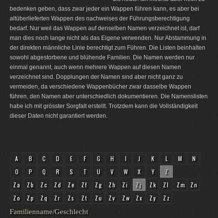
bedenken geben, dass zwar jeder ein Wappen führen kann, es aber bei
altüberlieferten Wappen des nachweises der Führungsberechtigung
bedarf. Nur weil das Wappen auf denselben Namen verzeichnet ist, darf
man dies noch lange nicht als das Eigene verwenden. Nur Abstammung in
der direkten männliche Linie berechtigt zum Führen. Die Listen beinhalten
sowohl abgestorbene und blühende Familien. Die Namen werden nur
einmal genannt, auch wenn mehrere Wappen auf diesen Namen
verzeichnet sind. Dopplungen der Namen sind aber nicht ganz zu
vermeiden, da verschiedene Wappenbücher zwar dasselbe Wappen
führen, den Namen aber unterschiedlich dokumentieren. Die Namenslisten
habe ich mit grösster Sorgfalt erstellt. Trotzdem kann die Vollständigkeit
dieser Daten nicht garantiert werden.
A
B
C
D
E
F
G
H
I
J
K
L
M
N
O
P
Q
R
S
T
U
V
W
X
Y
Z
Za
Zb
Zc
Zd
Ze
Zf
Zg
Zh
Zi
Zj
Zk
Zl
Zm
Zn
Zo
Zp
Zq
Zr
Zs
Zt
Zu
Zv
Zw
Zx
Zy
Zz
Familienname/Geschlecht