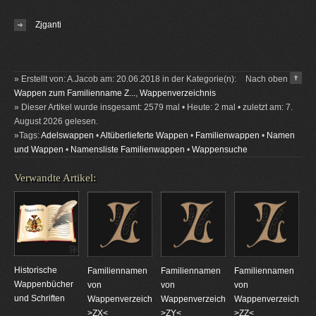
Zjganti
» Erstellt von: A.Jacob am: 20.06.2018 in der Kategorie(n):
Nach oben
Wappen zum Familienname Z...
,
Wappenverzeichnis
» Dieser Artikel wurde insgesamt: 2579 mal • Heute: 2 mal • zuletzt am: 7.
August 2026 gelesen.
»Tags:
Adelswappen
•
Altüberlieferte Wappen
•
Familienwappen
•
Namen
und Wappen
•
Namensliste Familienwappen
•
Wappensuche
Verwandte Artikel:
Historische
Familiennamen
Familiennamen
Familiennamen
Wappenbücher
von
von
von
und Schriften
Wappenverzeichnungen
Wappenverzeichnungen
Wappenverzeichnun
>ZX<
>ZY<
>ZZ<