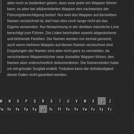
aber noch zu bedenken geben, dass zwar jeder ein Wappen führen
kann, es aber bei altüberlieferten Wappen des nachweises der
Führungsberechtigung bedarf. Nur weil das Wappen auf denselben
Namen verzeichnet ist, darf man dies noch lange nicht als das
Eigene verwenden. Nur Abstammung in der direkten männliche Linie
berechtigt zum Führen. Die Listen beinhalten sowohl abgestorbene
und blühende Familien. Die Namen werden nur einmal genannt,
auch wenn mehrere Wappen auf diesen Namen verzeichnet sind.
Dopplungen der Namen sind aber nicht ganz zu vermeiden, da
verschiedene Wappenbücher zwar dasselbe Wappen führen, den
Namen aber unterschiedlich dokumentieren. Die Namenslisten habe
ich mit grösster Sorgfalt erstellt. Trotzdem kann die Vollständigkeit
dieser Daten nicht garantiert werden.
M
N
O
P
Q
R
S
T
U
V
W
X
Y
Z
Ym
Yn
Yo
Yp
Yq
Yr
Ys
Yt
Yu
Yv
Yw
Yx
Yy
Yz