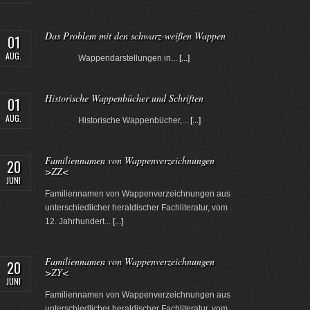
Das Problem mit den schwarz-weißen Wappen
01
AUG.
Wappendarstellungen in...
[...]
Historische Wappenbücher und Schriften
01
AUG.
Historische Wappenbücher,...
[...]
Familiennamen von Wappenverzeichnungen
20
>ZZ<
JUNI
Familiennamen von Wappenverzeichnungen aus
unterschiedlicher heraldischer Fachliteratur, vom
12. Jahrhundert...
[...]
Familiennamen von Wappenverzeichnungen
20
>ZY<
JUNI
Familiennamen von Wappenverzeichnungen aus
unterschiedlicher heraldischer Fachliteratur, vom