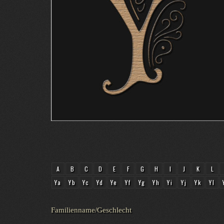
A
B
C
D
E
F
G
H
I
J
K
L
Ya
Yb
Yc
Yd
Ye
Yf
Yg
Yh
Yi
Yj
Yk
Yl
Familienname/Geschlecht