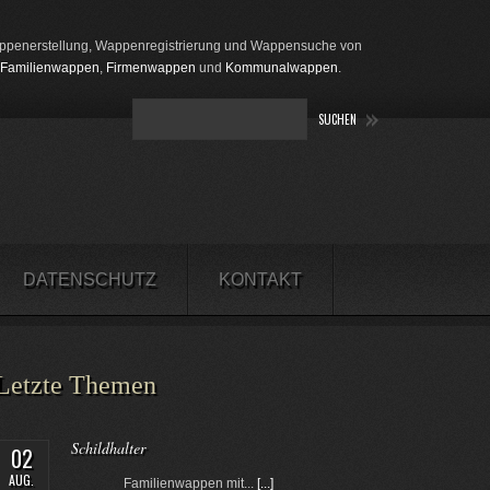
penerstellung, Wappenregistrierung und Wappensuche von
Familienwappen
,
Firmenwappen
und
Kommunalwappen
.
DATENSCHUTZ
KONTAKT
Letzte Themen
Schildhalter
02
AUG.
Familienwappen mit...
[...]