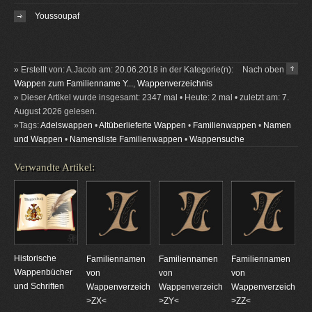
Youssoupaf
» Erstellt von: A.Jacob am: 20.06.2018 in der Kategorie(n):
Nach oben
Wappen zum Familienname Y...
,
Wappenverzeichnis
» Dieser Artikel wurde insgesamt: 2347 mal • Heute: 2 mal • zuletzt am: 7.
August 2026 gelesen.
»Tags:
Adelswappen
•
Altüberlieferte Wappen
•
Familienwappen
•
Namen
und Wappen
•
Namensliste Familienwappen
•
Wappensuche
Verwandte Artikel:
Historische
Familiennamen
Familiennamen
Familiennamen
Wappenbücher
von
von
von
und Schriften
Wappenverzeichnungen
Wappenverzeichnungen
Wappenverzeichnun
>ZX<
>ZY<
>ZZ<