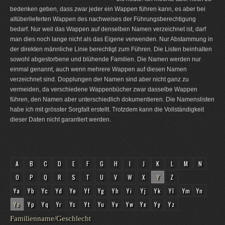
bedenken geben, dass zwar jeder ein Wappen führen kann, es aber bei
altüberlieferten Wappen des nachweises der Führungsberechtigung
bedarf. Nur weil das Wappen auf denselben Namen verzeichnet ist, darf
man dies noch lange nicht als das Eigene verwenden. Nur Abstammung in
der direkten männliche Linie berechtigt zum Führen. Die Listen beinhalten
sowohl abgestorbene und blühende Familien. Die Namen werden nur
einmal genannt, auch wenn mehrere Wappen auf diesen Namen
verzeichnet sind. Dopplungen der Namen sind aber nicht ganz zu
vermeiden, da verschiedene Wappenbücher zwar dasselbe Wappen
führen, den Namen aber unterschiedlich dokumentieren. Die Namenslisten
habe ich mit grösster Sorgfalt erstellt. Trotzdem kann die Vollständigkeit
dieser Daten nicht garantiert werden.
A
B
C
D
E
F
G
H
I
J
K
L
M
N
O
P
Q
R
S
T
U
V
W
X
Y
Z
Ya
Yb
Yc
Yd
Ye
Yf
Yg
Yh
Yi
Yj
Yk
Yl
Ym
Yn
Yo
Yp
Yq
Yr
Ys
Yt
Yu
Yv
Yw
Yx
Yy
Yz
Familienname/Geschlecht