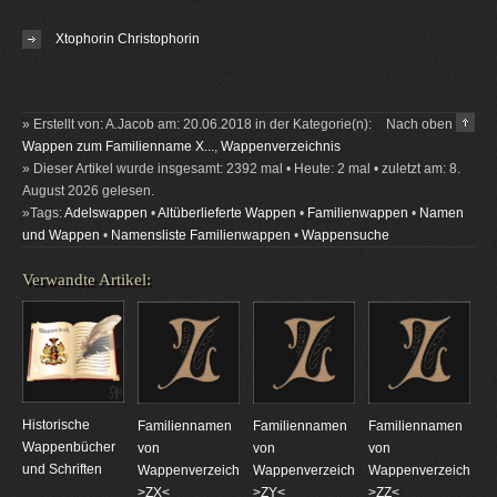
Xtophorin Christophorin
» Erstellt von: A.Jacob am: 20.06.2018 in der Kategorie(n):
Nach oben
Wappen zum Familienname X...
,
Wappenverzeichnis
» Dieser Artikel wurde insgesamt: 2392 mal • Heute: 2 mal • zuletzt am: 8.
August 2026 gelesen.
»Tags:
Adelswappen
•
Altüberlieferte Wappen
•
Familienwappen
•
Namen
und Wappen
•
Namensliste Familienwappen
•
Wappensuche
Verwandte Artikel:
Historische
Familiennamen
Familiennamen
Familiennamen
Wappenbücher
von
von
von
und Schriften
Wappenverzeichnungen
Wappenverzeichnungen
Wappenverzeichnun
>ZX<
>ZY<
>ZZ<