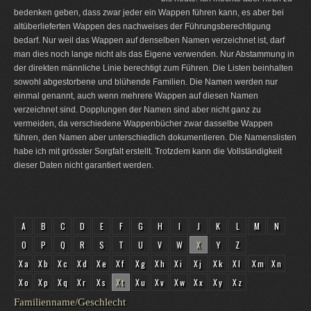
bedenken geben, dass zwar jeder ein Wappen führen kann, es aber bei
altüberlieferten Wappen des nachweises der Führungsberechtigung
bedarf. Nur weil das Wappen auf denselben Namen verzeichnet ist, darf
man dies noch lange nicht als das Eigene verwenden. Nur Abstammung in
der direkten männliche Linie berechtigt zum Führen. Die Listen beinhalten
sowohl abgestorbene und blühende Familien. Die Namen werden nur
einmal genannt, auch wenn mehrere Wappen auf diesen Namen
verzeichnet sind. Dopplungen der Namen sind aber nicht ganz zu
vermeiden, da verschiedene Wappenbücher zwar dasselbe Wappen
führen, den Namen aber unterschiedlich dokumentieren. Die Namenslisten
habe ich mit grösster Sorgfalt erstellt. Trotzdem kann die Vollständigkeit
dieser Daten nicht garantiert werden.
A
B
C
D
E
F
G
H
I
J
K
L
M
N
O
P
Q
R
S
T
U
V
W
X
Y
Z
Xa
Xb
Xc
Xd
Xe
Xf
Xg
Xh
Xi
Xj
Xk
Xl
Xm
Xn
Xo
Xp
Xq
Xr
Xs
Xt
Xu
Xv
Xw
Xx
Xy
Xz
Familienname/Geschlecht