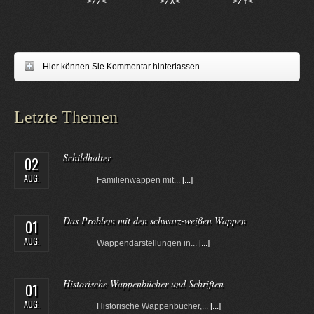
>ZZ<
>ZX<
>ZY<
Hier können Sie Kommentar hinterlassen
Letzte Themen
Schildhalter
02
AUG.
Familienwappen mit...
[...]
Das Problem mit den schwarz-weißen Wappen
01
AUG.
Wappendarstellungen in...
[...]
Historische Wappenbücher und Schriften
01
AUG.
Historische Wappenbücher,...
[...]