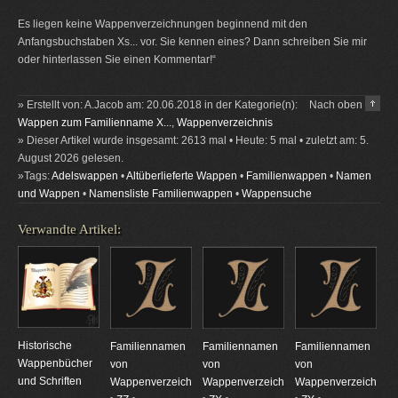
Es liegen keine Wappenverzeichnungen beginnend mit den
Anfangsbuchstaben Xs... vor. Sie kennen eines? Dann schreiben Sie mir
oder hinterlassen Sie einen Kommentar!“
» Erstellt von: A.Jacob am: 20.06.2018 in der Kategorie(n):
Nach oben
Wappen zum Familienname X...
,
Wappenverzeichnis
» Dieser Artikel wurde insgesamt: 2613 mal • Heute: 5 mal • zuletzt am: 5.
August 2026 gelesen.
»Tags:
Adelswappen
•
Altüberlieferte Wappen
•
Familienwappen
•
Namen
und Wappen
•
Namensliste Familienwappen
•
Wappensuche
Verwandte Artikel:
Historische
Familiennamen
Familiennamen
Familiennamen
Wappenbücher
von
von
von
und Schriften
Wappenverzeichnungen
Wappenverzeichnungen
Wappenverzeichnun