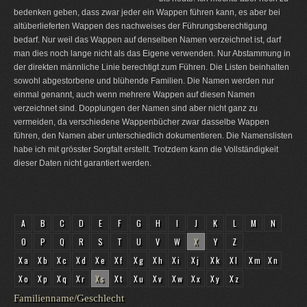
bedenken geben, dass zwar jeder ein Wappen führen kann, es aber bei
altüberlieferten Wappen des nachweises der Führungsberechtigung
bedarf. Nur weil das Wappen auf denselben Namen verzeichnet ist, darf
man dies noch lange nicht als das Eigene verwenden. Nur Abstammung in
der direkten männliche Linie berechtigt zum Führen. Die Listen beinhalten
sowohl abgestorbene und blühende Familien. Die Namen werden nur
einmal genannt, auch wenn mehrere Wappen auf diesen Namen
verzeichnet sind. Dopplungen der Namen sind aber nicht ganz zu
vermeiden, da verschiedene Wappenbücher zwar dasselbe Wappen
führen, den Namen aber unterschiedlich dokumentieren. Die Namenslisten
habe ich mit grösster Sorgfalt erstellt. Trotzdem kann die Vollständigkeit
dieser Daten nicht garantiert werden.
A
B
C
D
E
F
G
H
I
J
K
L
M
N
O
P
Q
R
S
T
U
V
W
X
Y
Z
Xa
Xb
Xc
Xd
Xe
Xf
Xg
Xh
Xi
Xj
Xk
Xl
Xm
Xn
Xo
Xp
Xq
Xr
Xs
Xt
Xu
Xv
Xw
Xx
Xy
Xz
Familienname/Geschlecht