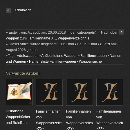
Xdralovich
» Erstellt von: A.Jacob am: 20.06.2018 in der Kategorie(n):
Nach oben
Wappen zum Familienname X...
,
Wappenverzeichnis
» Dieser Artikel wurde insgesamt: 1862 mal • Heute: 2 mal • zuletzt am: 8.
August 2026 gelesen.
»Tags:
Adelswappen
•
Altüberlieferte Wappen
•
Familienwappen
•
Namen
und Wappen
•
Namensliste Familienwappen
•
Wappensuche
Verwandte Artikel:
Historische
Familiennamen
Familiennamen
Familiennamen
Wappenbücher
von
von
von
und Schriften
Wappenverzeichnungen
Wappenverzeichnungen
Wappenverzeichnun
>ZX<
>ZY<
>ZZ<