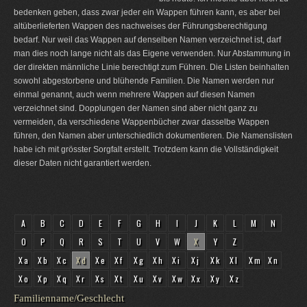
bedenken geben, dass zwar jeder ein Wappen führen kann, es aber bei
altüberlieferten Wappen des nachweises der Führungsberechtigung
bedarf. Nur weil das Wappen auf denselben Namen verzeichnet ist, darf
man dies noch lange nicht als das Eigene verwenden. Nur Abstammung in
der direkten männliche Linie berechtigt zum Führen. Die Listen beinhalten
sowohl abgestorbene und blühende Familien. Die Namen werden nur
einmal genannt, auch wenn mehrere Wappen auf diesen Namen
verzeichnet sind. Dopplungen der Namen sind aber nicht ganz zu
vermeiden, da verschiedene Wappenbücher zwar dasselbe Wappen
führen, den Namen aber unterschiedlich dokumentieren. Die Namenslisten
habe ich mit grösster Sorgfalt erstellt. Trotzdem kann die Vollständigkeit
dieser Daten nicht garantiert werden.
A
B
C
D
E
F
G
H
I
J
K
L
M
N
O
P
Q
R
S
T
U
V
W
X
Y
Z
Xa
Xb
Xc
Xd
Xe
Xf
Xg
Xh
Xi
Xj
Xk
Xl
Xm
Xn
Xo
Xp
Xq
Xr
Xs
Xt
Xu
Xv
Xw
Xx
Xy
Xz
Familienname/Geschlecht