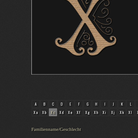
A
B
C
D
E
F
G
H
I
J
K
L
Xa
Xb
Xc
Xd
Xe
Xf
Xg
Xh
Xi
Xj
Xk
Xl
Familienname/Geschlecht