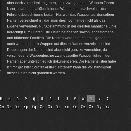
aber noch zu bedenken geben, dass zwar jeder ein Wappen führen
kann, es aber bei altüberlieferten Wappen des nachweises der
Führungsberechtigung bedarf. Nur weil das Wappen auf denselben
Namen verzeichnet ist, darf man dies noch lange nicht als das
Eigene verwenden. Nur Abstammung in der direkten männliche Linie
berechtigt zum Führen. Die Listen beinhalten sowohl abgestorbene
und blühende Familien. Die Namen werden nur einmal genannt,
auch wenn mehrere Wappen auf diesen Namen verzeichnet sind.
Dopplungen der Namen sind aber nicht ganz zu vermeiden, da
verschiedene Wappenbücher zwar dasselbe Wappen führen, den
Namen aber unterschiedlich dokumentieren. Die Namenslisten habe
ich mit grösster Sorgfalt erstellt. Trotzdem kann die Vollständigkeit
dieser Daten nicht garantiert werden.
M
N
O
P
Q
R
S
T
U
V
W
X
Y
Z
Xm
Xn
Xo
Xp
Xq
Xr
Xs
Xt
Xu
Xv
Xw
Xx
Xy
Xz