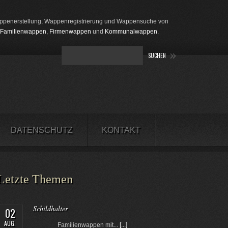
penerstellung, Wappenregistrierung und Wappensuche von
Familienwappen
,
Firmenwappen
und
Kommunalwappen
.
DATENSCHUTZ
KONTAKT
Letzte Themen
Schildhalter
02
AUG.
Familienwappen mit...
[...]