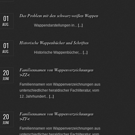
Das Problem mit den schwarz-weißen Wappen
01
AUG.
Wappendarstellungen in...
[...]
Historische Wappenbücher und Schriften
01
AUG.
Historische Wappenbücher,...
[...]
Familiennamen von Wappenverzeichnungen
20
>ZZ<
JUNI
Familiennamen von Wappenverzeichnungen aus
unterschiedlicher heraldischer Fachliteratur, vom
12. Jahrhundert...
[...]
Familiennamen von Wappenverzeichnungen
20
>ZY<
JUNI
Familiennamen von Wappenverzeichnungen aus
unterschiedlicher heraldischer Fachliteratur, vom