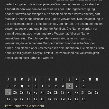
bedenken geben, dass zwar jeder ein Wappen führen kann, es aber bei
altüberlieferten Wappen des nachweises der Führungsberechtigung
bedarf. Nur weil das Wappen auf denselben Namen verzeichnet ist, darf
man dies noch lange nicht als das Eigene verwenden. Nur Abstammung in
der direkten männliche Linie berechtigt zum Führen. Die Listen beinhalten
sowohl abgestorbene und blühende Familien. Die Namen werden nur
einmal genannt, auch wenn mehrere Wappen auf diesen Namen
verzeichnet sind. Dopplungen der Namen sind aber nicht ganz zu
vermeiden, da verschiedene Wappenbücher zwar dasselbe Wappen
führen, den Namen aber unterschiedlich dokumentieren. Die Namenslisten
habe ich mit grösster Sorgfalt erstellt. Trotzdem kann die Vollständigkeit
dieser Daten nicht garantiert werden.
A
B
C
D
E
F
G
H
I
J
K
L
M
N
O
P
Q
R
S
T
U
V
W
X
Y
Z
Xa
Xb
Xc
Xd
Xe
Xf
Xg
Xh
Xi
Xj
Xk
Xl
Xm
Xn
Xo
Xp
Xq
Xr
Xs
Xt
Xu
Xv
Xw
Xx
Xy
Xz
Familienname/Geschlecht