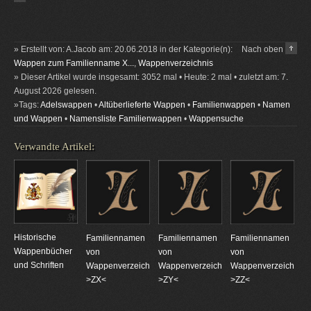
» Erstellt von: A.Jacob am: 20.06.2018 in der Kategorie(n):
Nach oben
Wappen zum Familienname X...
,
Wappenverzeichnis
» Dieser Artikel wurde insgesamt: 3052 mal • Heute: 2 mal • zuletzt am: 7.
August 2026 gelesen.
»Tags:
Adelswappen
•
Altüberlieferte Wappen
•
Familienwappen
•
Namen
und Wappen
•
Namensliste Familienwappen
•
Wappensuche
Verwandte Artikel:
Historische
Familiennamen
Familiennamen
Familiennamen
Wappenbücher
von
von
von
und Schriften
Wappenverzeichnungen
Wappenverzeichnungen
Wappenverzeichnun
>ZX<
>ZY<
>ZZ<