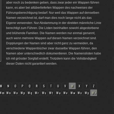
aber noch zu bedenken geben, dass zwar jeder ein Wappen führen
kann, es aber bei altüberlieferten Wappen des nachweises der
Führungsberechtigung bedarf. Nur weil das Wappen auf denselben
Namen verzeichnet ist, darf man dies noch lange nicht als das
Eigene verwenden. Nur Abstammung in der direkten männliche Linie
berechtigt zum Führen. Die Listen beinhalten sowohl abgestorbene
und blühende Familien. Die Namen werden nur einmal genannt,
auch wenn mehrere Wappen auf diesen Namen verzeichnet sind.
Dopplungen der Namen sind aber nicht ganz zu vermeiden, da
verschiedene Wappenbücher zwar dasselbe Wappen führen, den
Namen aber unterschiedlich dokumentieren. Die Namenslisten habe
ich mit grösster Sorgfalt erstellt. Trotzdem kann die Vollständigkeit
dieser Daten nicht garantiert werden.
M
N
O
P
Q
R
S
T
U
V
W
X
Y
Z
Wm
Wn
Wo
Wp
Wq
Wr
Ws
Wt
Wu
Wv
Ww
Wx
Wy
Wz