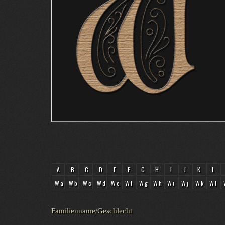
A
B
C
D
E
F
G
H
I
J
K
L
Wa
Wb
Wc
Wd
We
Wf
Wg
Wh
Wi
Wj
Wk
Wl
Familienname/Geschlecht