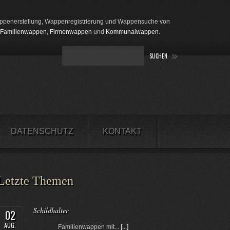
penerstellung, Wappenregistrierung und Wappensuche von
Familienwappen
,
Firmenwappen
und
Kommunalwappen
.
DATENSCHUTZ
KONTAKT
Letzte Themen
Schildhalter
02
AUG.
Familienwappen mit...
[...]