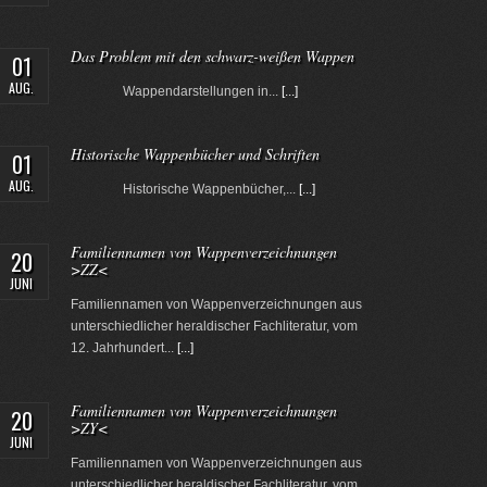
Das Problem mit den schwarz-weißen Wappen
01
AUG.
Wappendarstellungen in...
[...]
Historische Wappenbücher und Schriften
01
AUG.
Historische Wappenbücher,...
[...]
Familiennamen von Wappenverzeichnungen
20
>ZZ<
JUNI
Familiennamen von Wappenverzeichnungen aus
unterschiedlicher heraldischer Fachliteratur, vom
12. Jahrhundert...
[...]
Familiennamen von Wappenverzeichnungen
20
>ZY<
JUNI
Familiennamen von Wappenverzeichnungen aus
unterschiedlicher heraldischer Fachliteratur, vom