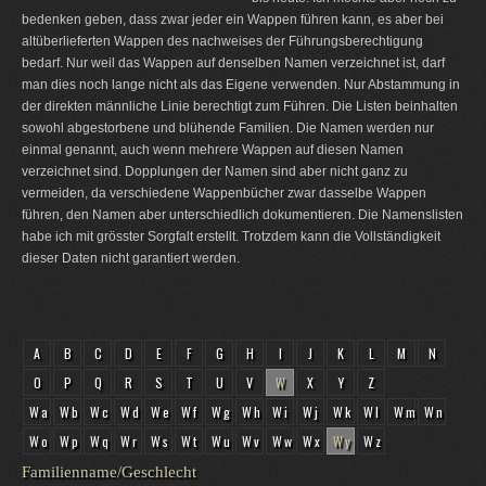
bedenken geben, dass zwar jeder ein Wappen führen kann, es aber bei
altüberlieferten Wappen des nachweises der Führungsberechtigung
bedarf. Nur weil das Wappen auf denselben Namen verzeichnet ist, darf
man dies noch lange nicht als das Eigene verwenden. Nur Abstammung in
der direkten männliche Linie berechtigt zum Führen. Die Listen beinhalten
sowohl abgestorbene und blühende Familien. Die Namen werden nur
einmal genannt, auch wenn mehrere Wappen auf diesen Namen
verzeichnet sind. Dopplungen der Namen sind aber nicht ganz zu
vermeiden, da verschiedene Wappenbücher zwar dasselbe Wappen
führen, den Namen aber unterschiedlich dokumentieren. Die Namenslisten
habe ich mit grösster Sorgfalt erstellt. Trotzdem kann die Vollständigkeit
dieser Daten nicht garantiert werden.
A
B
C
D
E
F
G
H
I
J
K
L
M
N
O
P
Q
R
S
T
U
V
W
X
Y
Z
Wa
Wb
Wc
Wd
We
Wf
Wg
Wh
Wi
Wj
Wk
Wl
Wm
Wn
Wo
Wp
Wq
Wr
Ws
Wt
Wu
Wv
Ww
Wx
Wy
Wz
Familienname/Geschlecht