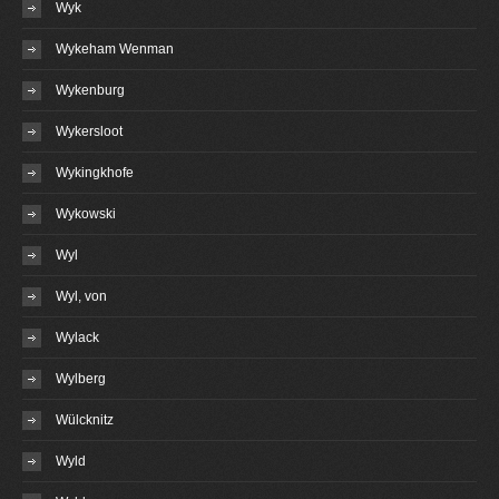
Wyk
Wykeham Wenman
Wykenburg
Wykersloot
Wykingkhofe
Wykowski
Wyl
Wyl, von
Wylack
Wylberg
Wülcknitz
Wyld