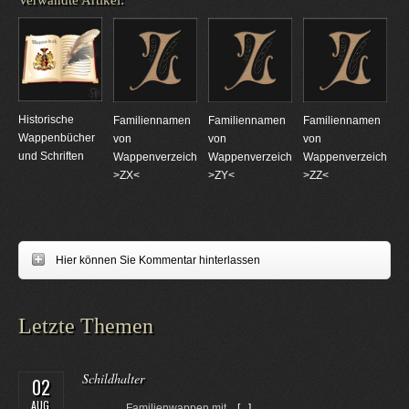
Verwandte Artikel:
Historische
Familiennamen
Familiennamen
Familiennamen
Wappenbücher
von
von
von
und Schriften
Wappenverzeichnungen
Wappenverzeichnungen
Wappenverzeichnun
>ZX<
>ZY<
>ZZ<
Hier können Sie Kommentar hinterlassen
Letzte Themen
Schildhalter
02
AUG.
Familienwappen mit...
[...]