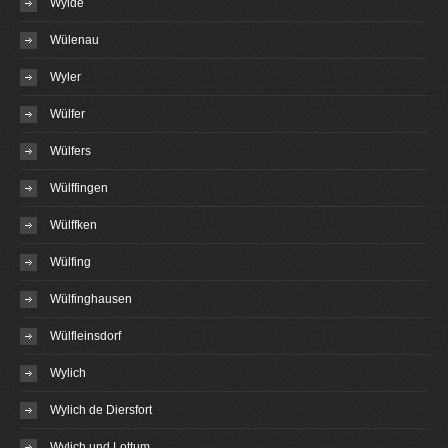
Wylde
Wülenau
Wyler
Wülfer
Wülfers
Wülffingen
Wülffken
Wülfing
Wülfinghausen
Wülfleinsdorf
Wylich
Wylich de Diersfort
Wylich und Lottum