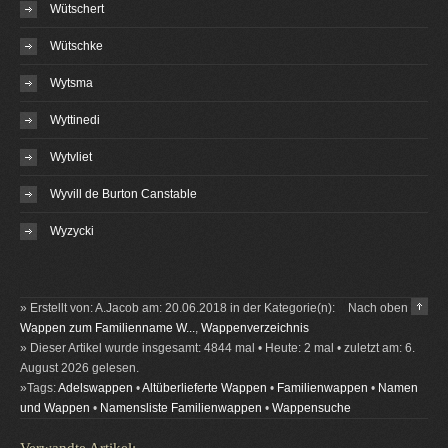
Wütschert
Wütschke
Wytsma
Wyttinedi
Wytvliet
Wyvill de Burton Canstable
Wyzycki
» Erstellt von: A.Jacob am: 20.06.2018 in der Kategorie(n):
Nach oben
Wappen zum Familienname W...
,
Wappenverzeichnis
» Dieser Artikel wurde insgesamt: 4844 mal • Heute: 2 mal • zuletzt am: 6.
August 2026 gelesen.
»Tags:
Adelswappen
•
Altüberlieferte Wappen
•
Familienwappen
•
Namen
und Wappen
•
Namensliste Familienwappen
•
Wappensuche