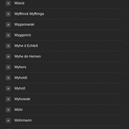
Wüest
Wyffrinck Wyffringa
Wyganowski
Wyggerich
Wyhe d Echtelt
Wyhe de Hernen
Wyhers
Wyholdt
Wyholt
Wyhowski
Wühr
Wührmann