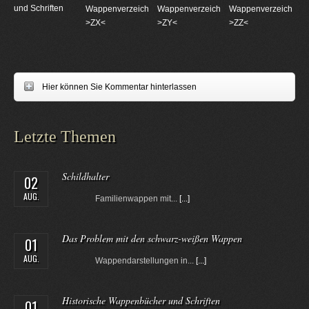
und Schriften
Wappenverzeichnungen
Wappenverzeichnungen
Wappenverzeichnun
>ZX<
>ZY<
>ZZ<
Hier können Sie Kommentar hinterlassen
Letzte Themen
Schildhalter
02
AUG.
Familienwappen mit...
[...]
Das Problem mit den schwarz-weißen Wappen
01
AUG.
Wappendarstellungen in...
[...]
Historische Wappenbücher und Schriften
01