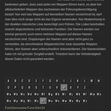
bedenken geben, dass zwar jeder ein Wappen führen kann, es aber bei
altüberlieferten Wappen des nachweises der Führungsberechtigung
bedarf. Nur weil das Wappen auf denselben Namen verzeichnet ist, darf
man dies noch lange nicht als das Eigene verwenden. Nur Abstammung in
der direkten männliche Linie berechtigt zum Führen. Die Listen beinhalten
sowohl abgestorbene und blühende Familien. Die Namen werden nur
einmal genannt, auch wenn mehrere Wappen auf diesen Namen
verzeichnet sind. Dopplungen der Namen sind aber nicht ganz zu
vermeiden, da verschiedene Wappenbücher zwar dasselbe Wappen
führen, den Namen aber unterschiedlich dokumentieren. Die Namenslisten
habe ich mit grösster Sorgfalt erstellt. Trotzdem kann die Vollständigkeit
dieser Daten nicht garantiert werden.
A
B
C
D
E
F
G
H
I
J
K
L
M
N
O
P
Q
R
S
T
U
V
W
X
Y
Z
Wa
Wb
Wc
Wd
We
Wf
Wg
Wh
Wi
Wj
Wk
Wl
Wm
Wn
Wo
Wp
Wq
Wr
Ws
Wt
Wu
Wv
Ww
Wx
Wy
Wz
Familienname/Geschlecht