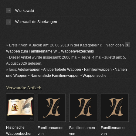
Wtorkowski
Wttewaall de Stoetwegen
» Erstellt von: A.Jacob am: 20.06.2018 in der Kategorie(n):
Nach oben
Wappen zum Familienname W...
,
Wappenverzeichnis
» Dieser Artikel wurde insgesamt: 2606 mal • Heute: 4 mal • zuletzt am: 5.
August 2026 gelesen.
»Tags:
Adelswappen
•
Altüberlieferte Wappen
•
Familienwappen
•
Namen
und Wappen
•
Namensliste Familienwappen
•
Wappensuche
Verwandte Artikel:
Historische
Familiennamen
Familiennamen
Familiennamen
Wappenbücher
von
von
von