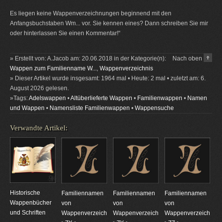
Es liegen keine Wappenverzeichnungen beginnend mit den
Anfangsbuchstaben Wm... vor. Sie kennen eines? Dann schreiben Sie mir
oder hinterlassen Sie einen Kommentar!“
» Erstellt von: A.Jacob am: 20.06.2018 in der Kategorie(n):
Nach oben
Wappen zum Familienname W...
,
Wappenverzeichnis
» Dieser Artikel wurde insgesamt: 1964 mal • Heute: 2 mal • zuletzt am: 6.
August 2026 gelesen.
»Tags:
Adelswappen
•
Altüberlieferte Wappen
•
Familienwappen
•
Namen
und Wappen
•
Namensliste Familienwappen
•
Wappensuche
Verwandte Artikel:
Historische
Familiennamen
Familiennamen
Familiennamen
Wappenbücher
von
von
von
und Schriften
Wappenverzeichnungen
Wappenverzeichnungen
Wappenverzeichnun