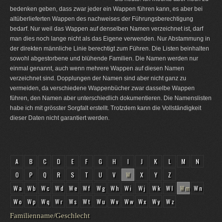
bedenken geben, dass zwar jeder ein Wappen führen kann, es aber bei
altüberlieferten Wappen des nachweises der Führungsberechtigung
bedarf. Nur weil das Wappen auf denselben Namen verzeichnet ist, darf
man dies noch lange nicht als das Eigene verwenden. Nur Abstammung in
der direkten männliche Linie berechtigt zum Führen. Die Listen beinhalten
sowohl abgestorbene und blühende Familien. Die Namen werden nur
einmal genannt, auch wenn mehrere Wappen auf diesen Namen
verzeichnet sind. Dopplungen der Namen sind aber nicht ganz zu
vermeiden, da verschiedene Wappenbücher zwar dasselbe Wappen
führen, den Namen aber unterschiedlich dokumentieren. Die Namenslisten
habe ich mit grösster Sorgfalt erstellt. Trotzdem kann die Vollständigkeit
dieser Daten nicht garantiert werden.
A
B
C
D
E
F
G
H
I
J
K
L
M
N
O
P
Q
R
S
T
U
V
W
X
Y
Z
Wa
Wb
Wc
Wd
We
Wf
Wg
Wh
Wi
Wj
Wk
Wl
Wm
Wn
Wo
Wp
Wq
Wr
Ws
Wt
Wu
Wv
Ww
Wx
Wy
Wz
Familienname/Geschlecht