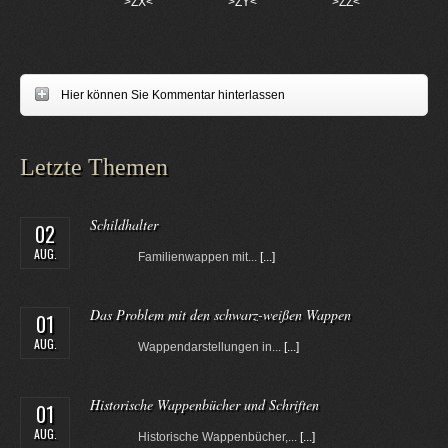
>ZX<
>ZY<
>ZZ<
Hier können Sie Kommentar hinterlassen
Letzte Themen
Schildhalter
02
AUG.
Familienwappen mit...
[...]
Das Problem mit den schwarz-weißen Wappen
01
AUG.
Wappendarstellungen in...
[...]
Historische Wappenbücher und Schriften
01
AUG.
Historische Wappenbücher,...
[...]