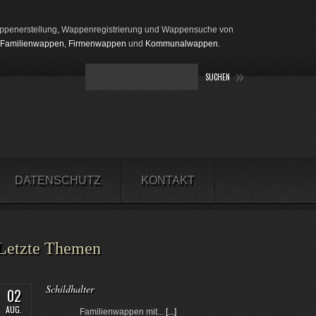
penerstellung, Wappenregistrierung und Wappensuche von
Familienwappen
,
Firmenwappen
und
Kommunalwappen
.
DATENSCHUTZ
KONTAKT
Letzte Themen
Schildhalter
02
AUG.
Familienwappen mit...
[...]