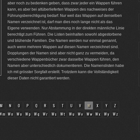
aber noch zu bedenken geben, dass zwar jeder ein Wappen führen
kann, es aber bei altüberlieferten Wappen des nachweises der
Führungsberechtigung bedarf. Nur weil das Wappen auf denselben
Namen verzeichnet ist, darf man dies noch lange nicht als das
Eigene verwenden. Nur Abstammung in der direkten männliche Linie
berechtigt zum Führen. Die Listen beinhalten sowohl abgestorbene
und blühende Familien. Die Namen werden nur einmal genannt,
auch wenn mehrere Wappen auf diesen Namen verzeichnet sind.
Dopplungen der Namen sind aber nicht ganz zu vermeiden, da
verschiedene Wappenbücher zwar dasselbe Wappen führen, den
Namen aber unterschiedlich dokumentieren. Die Namenslisten habe
ich mit grösster Sorgfalt erstellt. Trotzdem kann die Vollständigkeit
dieser Daten nicht garantiert werden.
M
N
O
P
Q
R
S
T
U
V
W
X
Y
Z
Wm
Wn
Wo
Wp
Wq
Wr
Ws
Wt
Wu
Wv
Ww
Wx
Wy
Wz