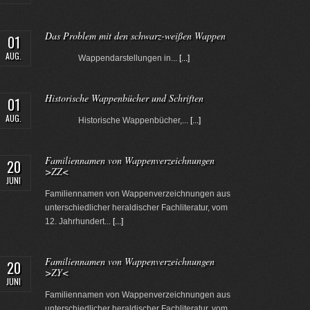
Das Problem mit den schwarz-weißen Wappen
01
AUG.
Wappendarstellungen in...
[...]
Historische Wappenbücher und Schriften
01
AUG.
Historische Wappenbücher,...
[...]
Familiennamen von Wappenverzeichnungen
20
>ZZ<
JUNI
Familiennamen von Wappenverzeichnungen aus
unterschiedlicher heraldischer Fachliteratur, vom
12. Jahrhundert...
[...]
Familiennamen von Wappenverzeichnungen
20
>ZY<
JUNI
Familiennamen von Wappenverzeichnungen aus
unterschiedlicher heraldischer Fachliteratur, vom