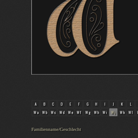
A
B
C
D
E
F
G
H
I
J
K
L
Wa
Wb
Wc
Wd
We
Wf
Wg
Wh
Wi
Wj
Wk
Wl
Familienname/Geschlecht