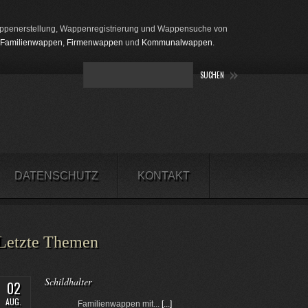
penerstellung, Wappenregistrierung und Wappensuche von
Familienwappen
,
Firmenwappen
und
Kommunalwappen
.
DATENSCHUTZ
KONTAKT
Letzte Themen
Schildhalter
02
AUG.
Familienwappen mit...
[...]