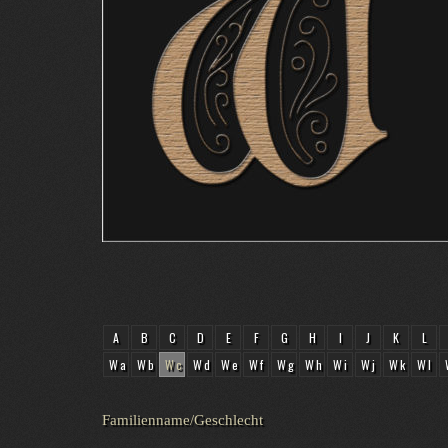
A
B
C
D
E
F
G
H
I
J
K
L
Wa
Wb
Wc
Wd
We
Wf
Wg
Wh
Wi
Wj
Wk
Wl
Familienname/Geschlecht