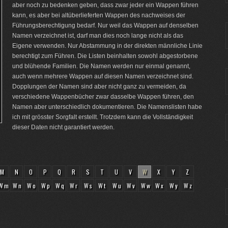
aber noch zu bedenken geben, dass zwar jeder ein Wappen führen
kann, es aber bei altüberlieferten Wappen des nachweises der
Führungsberechtigung bedarf. Nur weil das Wappen auf denselben
Namen verzeichnet ist, darf man dies noch lange nicht als das
Eigene verwenden. Nur Abstammung in der direkten männliche Linie
berechtigt zum Führen. Die Listen beinhalten sowohl abgestorbene
und blühende Familien. Die Namen werden nur einmal genannt,
auch wenn mehrere Wappen auf diesen Namen verzeichnet sind.
Dopplungen der Namen sind aber nicht ganz zu vermeiden, da
verschiedene Wappenbücher zwar dasselbe Wappen führen, den
Namen aber unterschiedlich dokumentieren. Die Namenslisten habe
ich mit grösster Sorgfalt erstellt. Trotzdem kann die Vollständigkeit
dieser Daten nicht garantiert werden.
M
N
O
P
Q
R
S
T
U
V
W
X
Y
Z
Wm
Wn
Wo
Wp
Wq
Wr
Ws
Wt
Wu
Wv
Ww
Wx
Wy
Wz