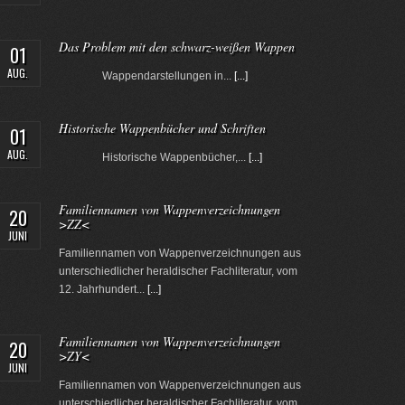
Das Problem mit den schwarz-weißen Wappen
01
AUG.
Wappendarstellungen in...
[...]
Historische Wappenbücher und Schriften
01
AUG.
Historische Wappenbücher,...
[...]
Familiennamen von Wappenverzeichnungen
20
>ZZ<
JUNI
Familiennamen von Wappenverzeichnungen aus
unterschiedlicher heraldischer Fachliteratur, vom
12. Jahrhundert...
[...]
Familiennamen von Wappenverzeichnungen
20
>ZY<
JUNI
Familiennamen von Wappenverzeichnungen aus
unterschiedlicher heraldischer Fachliteratur, vom