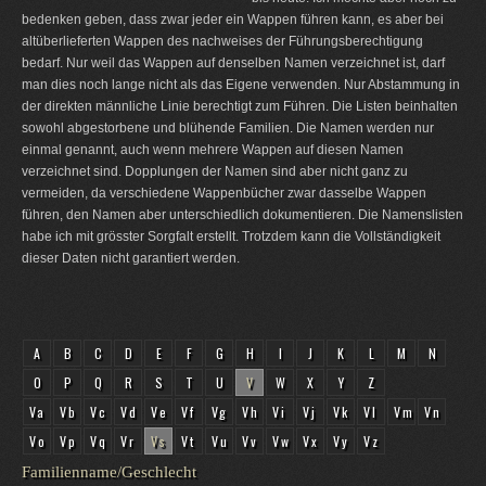
bedenken geben, dass zwar jeder ein Wappen führen kann, es aber bei
altüberlieferten Wappen des nachweises der Führungsberechtigung
bedarf. Nur weil das Wappen auf denselben Namen verzeichnet ist, darf
man dies noch lange nicht als das Eigene verwenden. Nur Abstammung in
der direkten männliche Linie berechtigt zum Führen. Die Listen beinhalten
sowohl abgestorbene und blühende Familien. Die Namen werden nur
einmal genannt, auch wenn mehrere Wappen auf diesen Namen
verzeichnet sind. Dopplungen der Namen sind aber nicht ganz zu
vermeiden, da verschiedene Wappenbücher zwar dasselbe Wappen
führen, den Namen aber unterschiedlich dokumentieren. Die Namenslisten
habe ich mit grösster Sorgfalt erstellt. Trotzdem kann die Vollständigkeit
dieser Daten nicht garantiert werden.
A
B
C
D
E
F
G
H
I
J
K
L
M
N
O
P
Q
R
S
T
U
V
W
X
Y
Z
Va
Vb
Vc
Vd
Ve
Vf
Vg
Vh
Vi
Vj
Vk
Vl
Vm
Vn
Vo
Vp
Vq
Vr
Vs
Vt
Vu
Vv
Vw
Vx
Vy
Vz
Familienname/Geschlecht