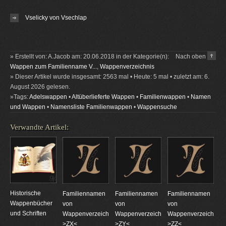
Vselicky von Vsechlap
» Erstellt von: A.Jacob am: 20.06.2018 in der Kategorie(n):
Nach oben
Wappen zum Familienname V...
,
Wappenverzeichnis
» Dieser Artikel wurde insgesamt: 2563 mal • Heute: 5 mal • zuletzt am: 6.
August 2026 gelesen.
»Tags:
Adelswappen
•
Altüberlieferte Wappen
•
Familienwappen
•
Namen
und Wappen
•
Namensliste Familienwappen
•
Wappensuche
Verwandte Artikel:
Historische
Familiennamen
Familiennamen
Familiennamen
Wappenbücher
von
von
von
und Schriften
Wappenverzeichnungen
Wappenverzeichnungen
Wappenverzeichnun
>ZX<
>ZY<
>ZZ<