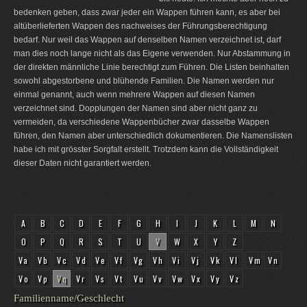
bedenken geben, dass zwar jeder ein Wappen führen kann, es aber bei
altüberlieferten Wappen des nachweises der Führungsberechtigung
bedarf. Nur weil das Wappen auf denselben Namen verzeichnet ist, darf
man dies noch lange nicht als das Eigene verwenden. Nur Abstammung in
der direkten männliche Linie berechtigt zum Führen. Die Listen beinhalten
sowohl abgestorbene und blühende Familien. Die Namen werden nur
einmal genannt, auch wenn mehrere Wappen auf diesen Namen
verzeichnet sind. Dopplungen der Namen sind aber nicht ganz zu
vermeiden, da verschiedene Wappenbücher zwar dasselbe Wappen
führen, den Namen aber unterschiedlich dokumentieren. Die Namenslisten
habe ich mit grösster Sorgfalt erstellt. Trotzdem kann die Vollständigkeit
dieser Daten nicht garantiert werden.
A
B
C
D
E
F
G
H
I
J
K
L
M
N
O
P
Q
R
S
T
U
V
W
X
Y
Z
Va
Vb
Vc
Vd
Ve
Vf
Vg
Vh
Vi
Vj
Vk
Vl
Vm
Vn
Vo
Vp
Vq
Vr
Vs
Vt
Vu
Vv
Vw
Vx
Vy
Vz
Familienname/Geschlecht