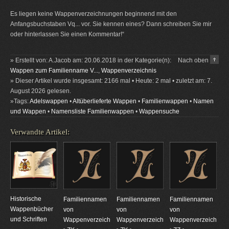
Es liegen keine Wappenverzeichnungen beginnend mit den
Anfangsbuchstaben Vq... vor. Sie kennen eines? Dann schreiben Sie mir
oder hinterlassen Sie einen Kommentar!“
» Erstellt von: A.Jacob am: 20.06.2018 in der Kategorie(n):
Nach oben
Wappen zum Familienname V...
,
Wappenverzeichnis
» Dieser Artikel wurde insgesamt: 2166 mal • Heute: 2 mal • zuletzt am: 7.
August 2026 gelesen.
»Tags:
Adelswappen
•
Altüberlieferte Wappen
•
Familienwappen
•
Namen
und Wappen
•
Namensliste Familienwappen
•
Wappensuche
Verwandte Artikel:
Historische
Familiennamen
Familiennamen
Familiennamen
Wappenbücher
von
von
von
und Schriften
Wappenverzeichnungen
Wappenverzeichnungen
Wappenverzeichnun