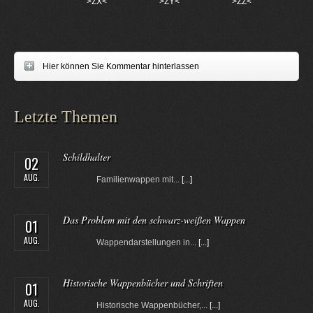
>ZX<
>ZY<
>ZZ<
Hier können Sie Kommentar hinterlassen
Letzte Themen
Schildhalter
02
AUG.
Familienwappen mit...
[...]
Das Problem mit den schwarz-weißen Wappen
01
AUG.
Wappendarstellungen in...
[...]
Historische Wappenbücher und Schriften
01
AUG.
Historische Wappenbücher,...
[...]