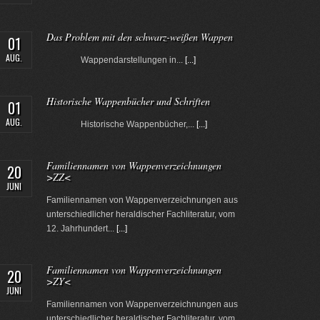
Das Problem mit den schwarz-weißen Wappen
01
AUG.
Wappendarstellungen in...
[...]
Historische Wappenbücher und Schriften
01
AUG.
Historische Wappenbücher,...
[...]
Familiennamen von Wappenverzeichnungen
20
>ZZ<
JUNI
Familiennamen von Wappenverzeichnungen aus
unterschiedlicher heraldischer Fachliteratur, vom
12. Jahrhundert...
[...]
Familiennamen von Wappenverzeichnungen
20
>ZY<
JUNI
Familiennamen von Wappenverzeichnungen aus
unterschiedlicher heraldischer Fachliteratur, vom