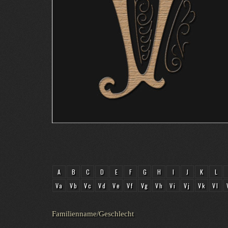
A
B
C
D
E
F
G
H
I
J
K
L
Va
Vb
Vc
Vd
Ve
Vf
Vg
Vh
Vi
Vj
Vk
Vl
Familienname/Geschlecht