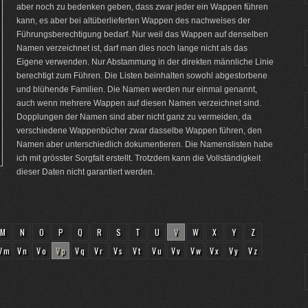
aber noch zu bedenken geben, dass zwar jeder ein Wappen führen
kann, es aber bei altüberlieferten Wappen des nachweises der
Führungsberechtigung bedarf. Nur weil das Wappen auf denselben
Namen verzeichnet ist, darf man dies noch lange nicht als das
Eigene verwenden. Nur Abstammung in der direkten männliche Linie
berechtigt zum Führen. Die Listen beinhalten sowohl abgestorbene
und blühende Familien. Die Namen werden nur einmal genannt,
auch wenn mehrere Wappen auf diesen Namen verzeichnet sind.
Dopplungen der Namen sind aber nicht ganz zu vermeiden, da
verschiedene Wappenbücher zwar dasselbe Wappen führen, den
Namen aber unterschiedlich dokumentieren. Die Namenslisten habe
ich mit grösster Sorgfalt erstellt. Trotzdem kann die Vollständigkeit
dieser Daten nicht garantiert werden.
M
N
O
P
Q
R
S
T
U
V
W
X
Y
Z
Vm
Vn
Vo
Vp
Vq
Vr
Vs
Vt
Vu
Vv
Vw
Vx
Vy
Vz