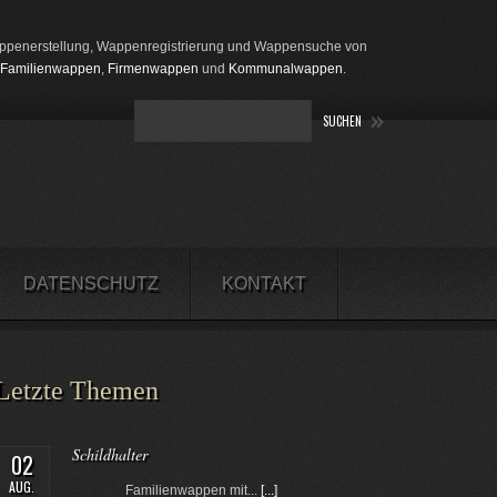
penerstellung, Wappenregistrierung und Wappensuche von
Familienwappen
,
Firmenwappen
und
Kommunalwappen
.
DATENSCHUTZ
KONTAKT
Letzte Themen
Schildhalter
02
AUG.
Familienwappen mit...
[...]