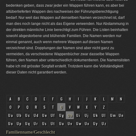
bedenken geben, dass zwar jeder ein Wappen führen kann, es aber bei
altüberlieferten Wappen des nachweises der Führungsberechtigung
bedarf. Nur weil das Wappen auf denselben Namen verzeichnet ist, darf
man dies noch lange nicht als das Eigene verwenden. Nur Abstammung in
der direkten männliche Linie berechtigt zum Führen. Die Listen beinhalten
sowohl abgestorbene und blühende Familien. Die Namen werden nur
einmal genannt, auch wenn mehrere Wappen auf diesen Namen
verzeichnet sind. Dopplungen der Namen sind aber nicht ganz zu
vermeiden, da verschiedene Wappenbücher zwar dasselbe Wappen
führen, den Namen aber unterschiedlich dokumentieren. Die Namenslisten
habe ich mit grösster Sorgfalt erstellt. Trotzdem kann die Vollständigkeit
dieser Daten nicht garantiert werden.
A
B
C
D
E
F
G
H
I
J
K
L
M
N
O
P
Q
R
S
T
U
V
W
X
Y
Z
Ua
Ub
Uc
Ud
Ue
Uf
Ug
Uh
Ui
Uj
Uk
Ul
Um
Un
Uo
Up
Uq
Ur
Us
Ut
Uu
Uv
Uw
Ux
Uy
Uz
Familienname/Geschlecht