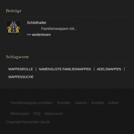
Beiträge
Schildhalter
Familienwappen mit...
>> weiterlesen
Schlagworte
|
|
|
WAPPENROLLE
NAMENSLISTE FAMILIENWAPPEN
ADELSWAPPEN
WAPPENSUCHE
Familienwappen erstellen
Künstler
Galerie
Kontakt
Artikel
Meinungen
FAQ
Impressum
Copyright Alexander Jacob