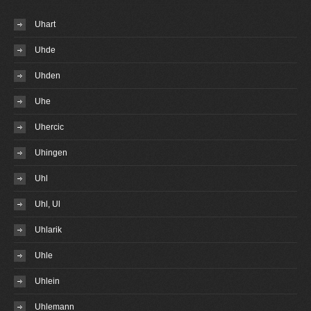
Uhart
Uhde
Uhden
Uhe
Uhercic
Uhingen
Uhl
Uhl, Ul
Uhlarik
Uhle
Uhlein
Uhlemann