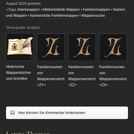
August 2026 gelesen.
»Tags:
Adelswappen
•
Altüberlieferte Wappen
•
Familienwappen
•
Namen
und Wappen
•
Namensliste Familienwappen
•
Wappensuche
Verwandte Artikel:
Historische
Familiennamen
Familiennamen
Familiennamen
Wappenbücher
von
von
von
und Schriften
Wappenverzeichnungen
Wappenverzeichnungen
Wappenverzeichnun
>ZY<
>ZZ<
>ZX<
Hier können Sie Kommentar hinterlassen