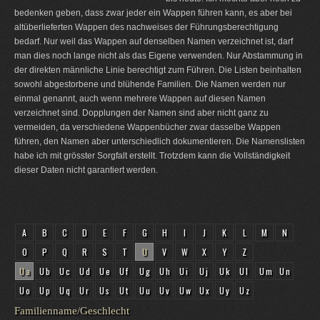
bedenken geben, dass zwar jeder ein Wappen führen kann, es aber bei
altüberlieferten Wappen des nachweises der Führungsberechtigung
bedarf. Nur weil das Wappen auf denselben Namen verzeichnet ist, darf
man dies noch lange nicht als das Eigene verwenden. Nur Abstammung in
der direkten männliche Linie berechtigt zum Führen. Die Listen beinhalten
sowohl abgestorbene und blühende Familien. Die Namen werden nur
einmal genannt, auch wenn mehrere Wappen auf diesen Namen
verzeichnet sind. Dopplungen der Namen sind aber nicht ganz zu
vermeiden, da verschiedene Wappenbücher zwar dasselbe Wappen
führen, den Namen aber unterschiedlich dokumentieren. Die Namenslisten
habe ich mit grösster Sorgfalt erstellt. Trotzdem kann die Vollständigkeit
dieser Daten nicht garantiert werden.
A
B
C
D
E
F
G
H
I
J
K
L
M
N
O
P
Q
R
S
T
U
V
W
X
Y
Z
Ua
Ub
Uc
Ud
Ue
Uf
Ug
Uh
Ui
Uj
Uk
Ul
Um
Un
Uo
Up
Uq
Ur
Us
Ut
Uu
Uv
Uw
Ux
Uy
Uz
Familienname/Geschlecht