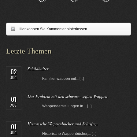
>ZX<
>ZY<
>ZZ<
Hier können Sie Kommentar hinterlassen
Letzte Themen
Schildhalter
02
AUG.
Familienwappen mit...
[...]
Das Problem mit den schwarz-weißen Wappen
01
AUG.
Wappendarstellungen in...
[...]
Historische Wappenbücher und Schriften
01
AUG.
Historische Wappenbücher,...
[...]