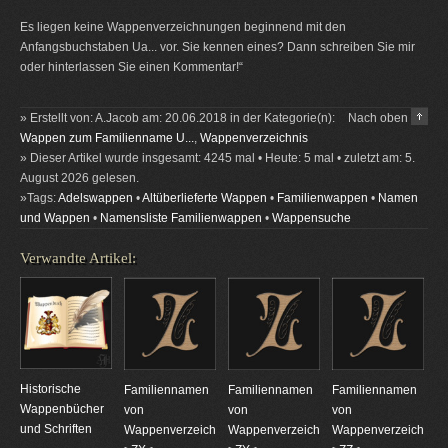
Es liegen keine Wappenverzeichnungen beginnend mit den
Anfangsbuchstaben Ua... vor. Sie kennen eines? Dann schreiben Sie mir
oder hinterlassen Sie einen Kommentar!“
» Erstellt von: A.Jacob am: 20.06.2018 in der Kategorie(n):
Nach oben
Wappen zum Familienname U...
,
Wappenverzeichnis
» Dieser Artikel wurde insgesamt: 4245 mal • Heute: 5 mal • zuletzt am: 5.
August 2026 gelesen.
»Tags:
Adelswappen
•
Altüberlieferte Wappen
•
Familienwappen
•
Namen
und Wappen
•
Namensliste Familienwappen
•
Wappensuche
Verwandte Artikel:
Historische
Familiennamen
Familiennamen
Familiennamen
Wappenbücher
von
von
von
und Schriften
Wappenverzeichnungen
Wappenverzeichnungen
Wappenverzeichnun