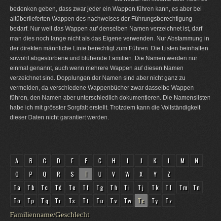
bedenken geben, dass zwar jeder ein Wappen führen kann, es aber bei
altüberlieferten Wappen des nachweises der Führungsberechtigung
bedarf. Nur weil das Wappen auf denselben Namen verzeichnet ist, darf
man dies noch lange nicht als das Eigene verwenden. Nur Abstammung in
der direkten männliche Linie berechtigt zum Führen. Die Listen beinhalten
sowohl abgestorbene und blühende Familien. Die Namen werden nur
einmal genannt, auch wenn mehrere Wappen auf diesen Namen
verzeichnet sind. Dopplungen der Namen sind aber nicht ganz zu
vermeiden, da verschiedene Wappenbücher zwar dasselbe Wappen
führen, den Namen aber unterschiedlich dokumentieren. Die Namenslisten
habe ich mit grösster Sorgfalt erstellt. Trotzdem kann die Vollständigkeit
dieser Daten nicht garantiert werden.
A
B
C
D
E
F
G
H
I
J
K
L
M
N
O
P
Q
R
S
T
U
V
W
X
Y
Z
Ta
Tb
Tc
Td
Te
Tf
Tg
Th
Ti
Tj
Tk
Tl
Tm
Tn
To
Tp
Tq
Tr
Ts
Tt
Tu
Tv
Tw
Tx
Ty
Tz
Familienname/Geschlecht