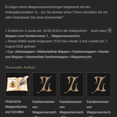
Es liegen keine Wappenverzeichnungen beginnend mit den
Anfangsbuchstaben Tx... vor. Sie kennen eines? Dann schreiben Sie mir
oder hinterlassen Sie einen Kommentar!“
» Erstellt von: A.Jacob am: 20.06.2018 in der Kategorie(n):
Nach oben
Wappen zum Familienname T...
,
Wappenverzeichnis
» Dieser Artikel wurde insgesamt: 2570 mal • Heute: 2 mal • zuletzt am: 7.
August 2026 gelesen.
»Tags:
Adelswappen
•
Altüberlieferte Wappen
•
Familienwappen
•
Namen
und Wappen
•
Namensliste Familienwappen
•
Wappensuche
Verwandte Artikel:
Historische
Familiennamen
Familiennamen
Familiennamen
Wappenbücher
von
von
von
und Schriften
Wappenverzeichnungen
Wappenverzeichnungen
Wappenverzeichnun