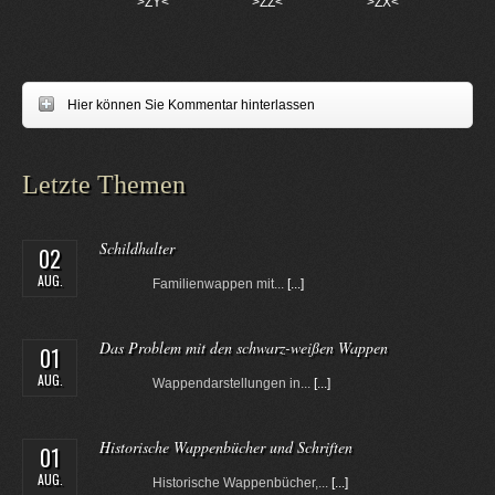
>ZY<
>ZZ<
>ZX<
Hier können Sie Kommentar hinterlassen
Letzte Themen
Schildhalter
02
AUG.
Familienwappen mit...
[...]
Das Problem mit den schwarz-weißen Wappen
01
AUG.
Wappendarstellungen in...
[...]
Historische Wappenbücher und Schriften
01
AUG.
Historische Wappenbücher,...
[...]