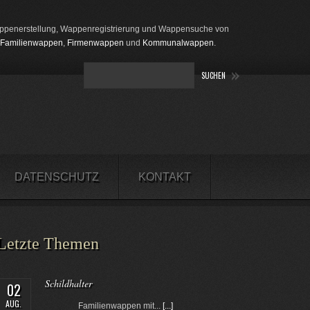
penerstellung, Wappenregistrierung und Wappensuche von
Familienwappen
,
Firmenwappen
und
Kommunalwappen
.
DATENSCHUTZ
KONTAKT
Letzte Themen
Schildhalter
02
AUG.
Familienwappen mit...
[...]