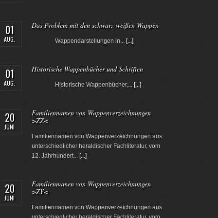
Das Problem mit den schwarz-weißen Wappen
01
AUG.
Wappendarstellungen in...
[...]
Historische Wappenbücher und Schriften
01
AUG.
Historische Wappenbücher,...
[...]
Familiennamen von Wappenverzeichnungen
20
>ZZ<
JUNI
Familiennamen von Wappenverzeichnungen aus
unterschiedlicher heraldischer Fachliteratur, vom
12. Jahrhundert...
[...]
Familiennamen von Wappenverzeichnungen
20
>ZY<
JUNI
Familiennamen von Wappenverzeichnungen aus
unterschiedlicher heraldischer Fachliteratur, vom