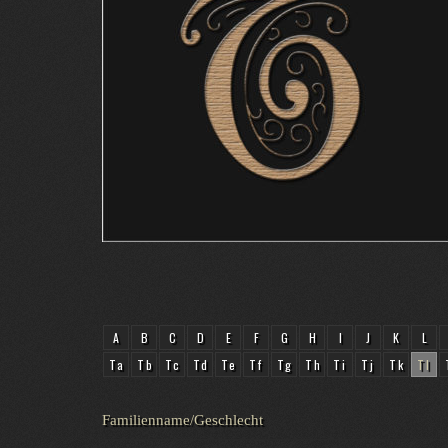
A
B
C
D
E
F
G
H
I
J
K
L
Ta
Tb
Tc
Td
Te
Tf
Tg
Th
Ti
Tj
Tk
Tl
Familienname/Geschlecht