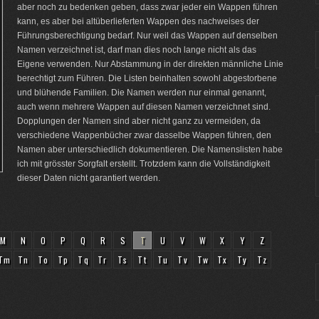
aber noch zu bedenken geben, dass zwar jeder ein Wappen führen
kann, es aber bei altüberlieferten Wappen des nachweises der
Führungsberechtigung bedarf. Nur weil das Wappen auf denselben
Namen verzeichnet ist, darf man dies noch lange nicht als das
Eigene verwenden. Nur Abstammung in der direkten männliche Linie
berechtigt zum Führen. Die Listen beinhalten sowohl abgestorbene
und blühende Familien. Die Namen werden nur einmal genannt,
auch wenn mehrere Wappen auf diesen Namen verzeichnet sind.
Dopplungen der Namen sind aber nicht ganz zu vermeiden, da
verschiedene Wappenbücher zwar dasselbe Wappen führen, den
Namen aber unterschiedlich dokumentieren. Die Namenslisten habe
ich mit grösster Sorgfalt erstellt. Trotzdem kann die Vollständigkeit
dieser Daten nicht garantiert werden.
M
N
O
P
Q
R
S
T
U
V
W
X
Y
Z
Tm
Tn
To
Tp
Tq
Tr
Ts
Tt
Tu
Tv
Tw
Tx
Ty
Tz