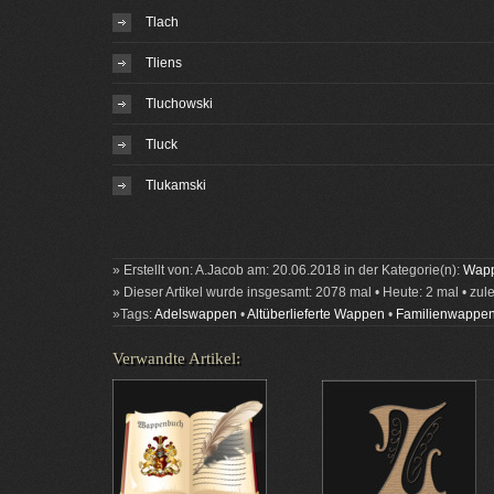
Tlach
Tliens
Tluchowski
Tluck
Tlukamski
» Erstellt von: A.Jacob am: 20.06.2018 in der Kategorie(n):
Wapp
» Dieser Artikel wurde insgesamt: 2078 mal • Heute: 2 mal • zul
»Tags:
Adelswappen
•
Altüberlieferte Wappen
•
Familienwappe
Verwandte Artikel: