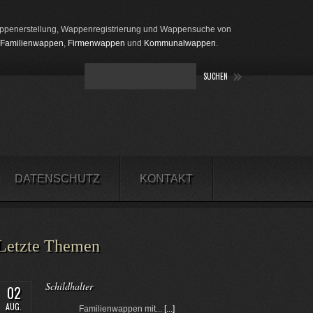
penerstellung, Wappenregistrierung und Wappensuche von
Familienwappen
,
Firmenwappen
und
Kommunalwappen
.
DATENSCHUTZ
KONTAKT
Letzte Themen
Schildhalter
02
AUG.
Familienwappen mit...
[...]