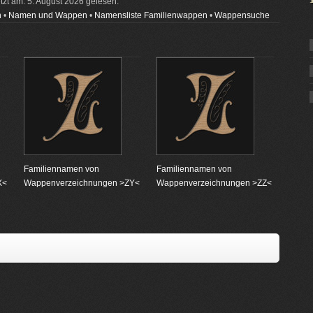
etzt am: 5. August 2026 gelesen.
n
•
Namen und Wappen
•
Namensliste Familienwappen
•
Wappensuche
Familiennamen von
Familiennamen von
X<
Wappenverzeichnungen >ZY<
Wappenverzeichnungen >ZZ<