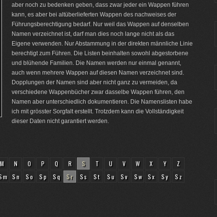
aber noch zu bedenken geben, dass zwar jeder ein Wappen führen
kann, es aber bei altüberlieferten Wappen des nachweises der
Führungsberechtigung bedarf. Nur weil das Wappen auf denselben
Namen verzeichnet ist, darf man dies noch lange nicht als das
Eigene verwenden. Nur Abstammung in der direkten männliche Linie
berechtigt zum Führen. Die Listen beinhalten sowohl abgestorbene
und blühende Familien. Die Namen werden nur einmal genannt,
auch wenn mehrere Wappen auf diesen Namen verzeichnet sind.
Dopplungen der Namen sind aber nicht ganz zu vermeiden, da
verschiedene Wappenbücher zwar dasselbe Wappen führen, den
Namen aber unterschiedlich dokumentieren. Die Namenslisten habe
ich mit grösster Sorgfalt erstellt. Trotzdem kann die Vollständigkeit
dieser Daten nicht garantiert werden.
M
N
O
P
Q
R
S
T
U
V
W
X
Y
Z
Sm
Sn
So
Sp
Sq
Sr
Ss
St
Su
Sv
Sw
Sx
Sy
Sz