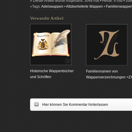
» Dieser Artikel wurde insgesamt: 3048 mal • Heute: 4 mal • zul
»Tags:
Adelswappen
•
Altüberlieferte Wappen
•
Familienwappe
Verwandte Artikel:
Historische Wappenbücher
Familiennamen von
und Schriften
Wappenverzeichnungen >Z
Hier können Sie Kommentar hinterlassen