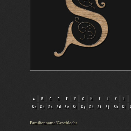
A
B
C
D
E
F
G
H
I
J
K
L
Sa
Sb
Sc
Sd
Se
Sf
Sg
Sh
Si
Sj
Sk
Sl
Familienname/Geschlecht