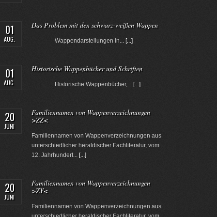
Das Problem mit den schwarz-weißen Wappen
01
AUG.
Wappendarstellungen in...
[...]
Historische Wappenbücher und Schriften
01
AUG.
Historische Wappenbücher,...
[...]
Familiennamen von Wappenverzeichnungen
20
>ZZ<
JUNI
Familiennamen von Wappenverzeichnungen aus
unterschiedlicher heraldischer Fachliteratur, vom
12. Jahrhundert...
[...]
Familiennamen von Wappenverzeichnungen
20
>ZY<
JUNI
Familiennamen von Wappenverzeichnungen aus
unterschiedlicher heraldischer Fachliteratur, vom