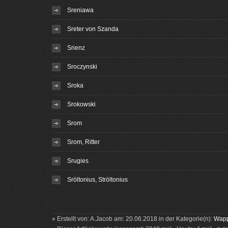
Sreniawa
Sreter von Szanda
Srienz
Sroczynski
Sroka
Srokowski
Srom
Srom, Ritter
Srugies
Sröltonius, Ströltonius
» Erstellt von: A.Jacob am: 20.06.2018 in der Kategorie(n):
Wapp