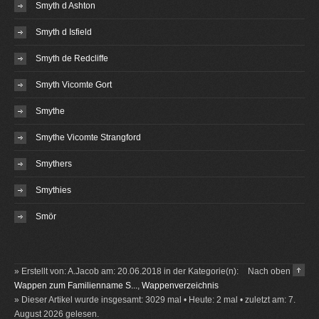
Smyth d Ashton
Smyth d Isfield
Smyth de Redcliffe
Smyth Vicomte Gort
Smythe
Smythe Vicomte Strangford
Smythers
Smythies
Smör
» Erstellt von: A.Jacob am: 20.06.2018 in der Kategorie(n):
Nach oben
Wappen zum Familienname S...
,
Wappenverzeichnis
» Dieser Artikel wurde insgesamt: 3029 mal • Heute: 2 mal • zuletzt am: 7.
August 2026 gelesen.