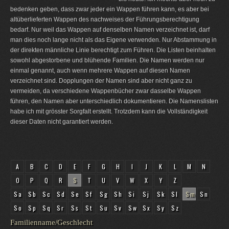
bedenken geben, dass zwar jeder ein Wappen führen kann, es aber bei
altüberlieferten Wappen des nachweises der Führungsberechtigung
bedarf. Nur weil das Wappen auf denselben Namen verzeichnet ist, darf
man dies noch lange nicht als das Eigene verwenden. Nur Abstammung in
der direkten männliche Linie berechtigt zum Führen. Die Listen beinhalten
sowohl abgestorbene und blühende Familien. Die Namen werden nur
einmal genannt, auch wenn mehrere Wappen auf diesen Namen
verzeichnet sind. Dopplungen der Namen sind aber nicht ganz zu
vermeiden, da verschiedene Wappenbücher zwar dasselbe Wappen
führen, den Namen aber unterschiedlich dokumentieren. Die Namenslisten
habe ich mit grösster Sorgfalt erstellt. Trotzdem kann die Vollständigkeit
dieser Daten nicht garantiert werden.
A
B
C
D
E
F
G
H
I
J
K
L
M
N
O
P
Q
R
S
T
U
V
W
X
Y
Z
Sa
Sb
Sc
Sd
Se
Sf
Sg
Sh
Si
Sj
Sk
Sl
Sm
Sn
So
Sp
Sq
Sr
Ss
St
Su
Sv
Sw
Sx
Sy
Sz
Familienname/Geschlecht