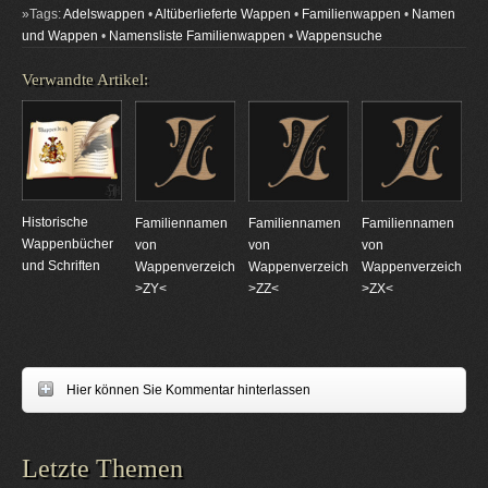
»Tags:
Adelswappen
•
Altüberlieferte Wappen
•
Familienwappen
•
Namen
und Wappen
•
Namensliste Familienwappen
•
Wappensuche
Verwandte Artikel:
Historische
Familiennamen
Familiennamen
Familiennamen
Wappenbücher
von
von
von
und Schriften
Wappenverzeichnungen
Wappenverzeichnungen
Wappenverzeichnun
>ZY<
>ZZ<
>ZX<
Hier können Sie Kommentar hinterlassen
Letzte Themen