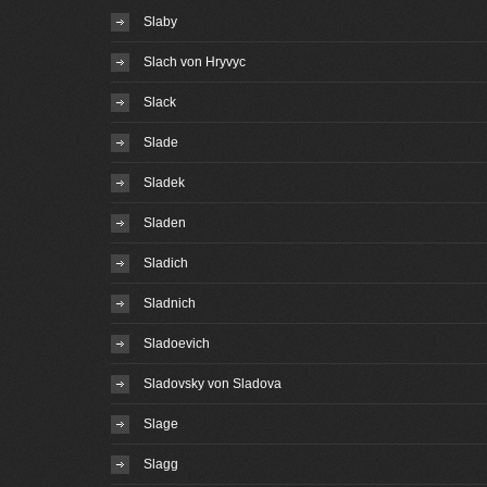
Slaby
Slach von Hryvyc
Slack
Slade
Sladek
Sladen
Sladich
Sladnich
Sladoevich
Sladovsky von Sladova
Slage
Slagg