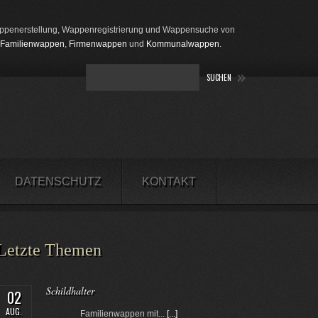
penerstellung, Wappenregistrierung und Wappensuche von
Familienwappen
,
Firmenwappen
und
Kommunalwappen
.
DATENSCHUTZ
KONTAKT
Letzte Themen
Schildhalter
02
AUG.
Familienwappen mit...
[...]