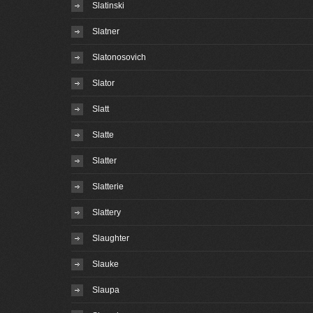
Slatinski
Slatner
Slatonosovich
Slator
Slatt
Slatte
Slatter
Slatterie
Slattery
Slaughter
Slauke
Slaupa