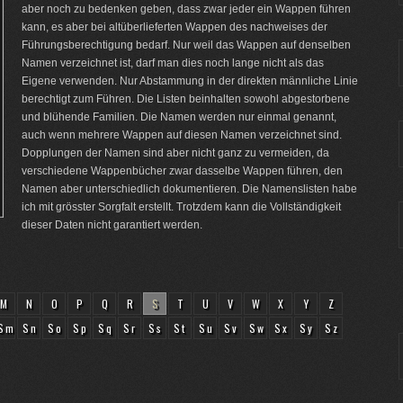
aber noch zu bedenken geben, dass zwar jeder ein Wappen führen
kann, es aber bei altüberlieferten Wappen des nachweises der
Führungsberechtigung bedarf. Nur weil das Wappen auf denselben
Namen verzeichnet ist, darf man dies noch lange nicht als das
Eigene verwenden. Nur Abstammung in der direkten männliche Linie
berechtigt zum Führen. Die Listen beinhalten sowohl abgestorbene
und blühende Familien. Die Namen werden nur einmal genannt,
auch wenn mehrere Wappen auf diesen Namen verzeichnet sind.
Dopplungen der Namen sind aber nicht ganz zu vermeiden, da
verschiedene Wappenbücher zwar dasselbe Wappen führen, den
Namen aber unterschiedlich dokumentieren. Die Namenslisten habe
ich mit grösster Sorgfalt erstellt. Trotzdem kann die Vollständigkeit
dieser Daten nicht garantiert werden.
M
N
O
P
Q
R
S
T
U
V
W
X
Y
Z
Sm
Sn
So
Sp
Sq
Sr
Ss
St
Su
Sv
Sw
Sx
Sy
Sz