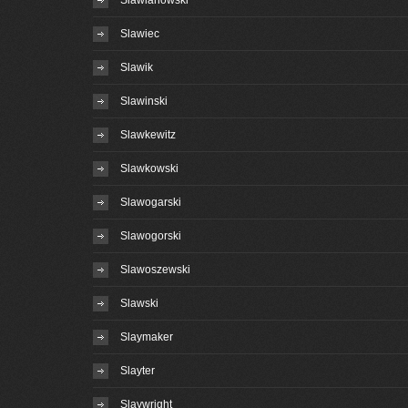
Slawianowski
Slawiec
Slawik
Slawinski
Slawkewitz
Slawkowski
Slawogarski
Slawogorski
Slawoszewski
Slawski
Slaymaker
Slayter
Slaywright