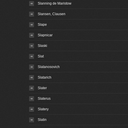
Slanning de Maristow
Slansen, Clausen
Slape
Slapnicar
Slaski
Slat
Slatanosovich
Slatarich
Slater
Slaterus
Slatery
Slatin