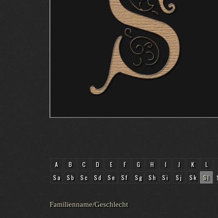
A
B
C
D
E
F
G
H
I
J
K
L
Sa
Sb
Sc
Sd
Se
Sf
Sg
Sh
Si
Sj
Sk
Sl
Familienname/Geschlecht