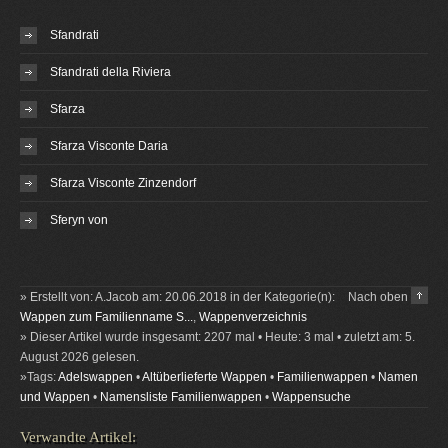
Sfandrati
Sfandrati della Riviera
Sfarza
Sfarza Visconte Daria
Sfarza Visconte Zinzendorf
Sferyn von
» Erstellt von: A.Jacob am: 20.06.2018 in der Kategorie(n):
Nach oben
Wappen zum Familienname S...
,
Wappenverzeichnis
» Dieser Artikel wurde insgesamt: 2207 mal • Heute: 3 mal • zuletzt am: 5.
August 2026 gelesen.
»Tags:
Adelswappen
•
Altüberlieferte Wappen
•
Familienwappen
•
Namen
und Wappen
•
Namensliste Familienwappen
•
Wappensuche
Verwandte Artikel: