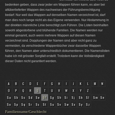
bedenken geben, dass zwar jeder ein Wappen führen kann, es aber bei
altüberlieferten Wappen des nachweises der Führungsberechtigung
bedarf. Nur weil das Wappen auf denselben Namen verzeichnet ist, darf
man dies noch lange nicht als das Eigene verwenden. Nur Abstammung in
der direkten männliche Linie berechtigt zum Führen. Die Listen beinhalten
sowohl abgestorbene und blühende Familien. Die Namen werden nur
einmal genannt, auch wenn mehrere Wappen auf diesen Namen
verzeichnet sind. Dopplungen der Namen sind aber nicht ganz zu
vermeiden, da verschiedene Wappenbücher zwar dasselbe Wappen
führen, den Namen aber unterschiedlich dokumentieren. Die Namenslisten
habe ich mit grösster Sorgfalt erstellt. Trotzdem kann die Vollständigkeit
dieser Daten nicht garantiert werden.
A
B
C
D
E
F
G
H
I
J
K
L
M
N
O
P
Q
R
S
T
U
V
W
X
Y
Z
Sa
Sb
Sc
Sd
Se
Sf
Sg
Sh
Si
Sj
Sk
Sl
Sm
Sn
So
Sp
Sq
Sr
Ss
St
Su
Sv
Sw
Sx
Sy
Sz
Familienname/Geschlecht