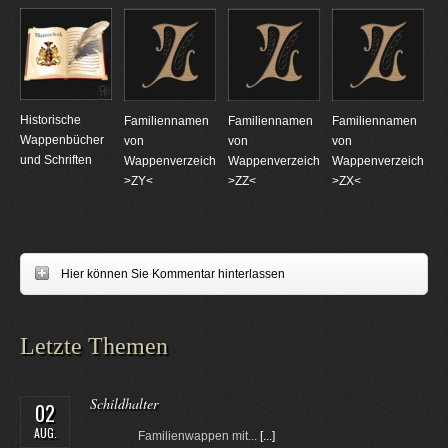
Historische
Familiennamen
Familiennamen
Familiennamen
Wappenbücher
von
von
von
und Schriften
Wappenverzeichnungen
Wappenverzeichnungen
Wappenverzeichnun
>ZY<
>ZZ<
>ZX<
Hier können Sie Kommentar hinterlassen
Letzte Themen
Schildhalter
02
AUG.
Familienwappen mit...
[...]