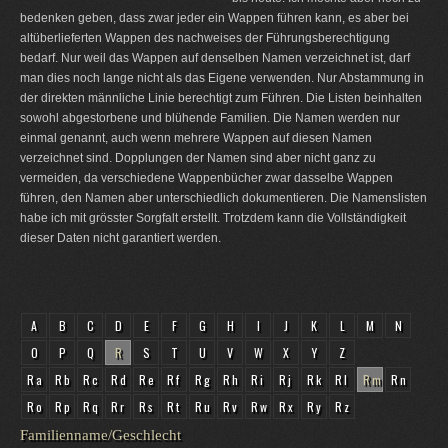
bedenken geben, dass zwar jeder ein Wappen führen kann, es aber bei
altüberlieferten Wappen des nachweises der Führungsberechtigung
bedarf. Nur weil das Wappen auf denselben Namen verzeichnet ist, darf
man dies noch lange nicht als das Eigene verwenden. Nur Abstammung in
der direkten männliche Linie berechtigt zum Führen. Die Listen beinhalten
sowohl abgestorbene und blühende Familien. Die Namen werden nur
einmal genannt, auch wenn mehrere Wappen auf diesen Namen
verzeichnet sind. Dopplungen der Namen sind aber nicht ganz zu
vermeiden, da verschiedene Wappenbücher zwar dasselbe Wappen
führen, den Namen aber unterschiedlich dokumentieren. Die Namenslisten
habe ich mit grösster Sorgfalt erstellt. Trotzdem kann die Vollständigkeit
dieser Daten nicht garantiert werden.
A
B
C
D
E
F
G
H
I
J
K
L
M
N
O
P
Q
R
S
T
U
V
W
X
Y
Z
Ra
Rb
Rc
Rd
Re
Rf
Rg
Rh
Ri
Rj
Rk
Rl
Rm
Rn
Ro
Rp
Rq
Rr
Rs
Rt
Ru
Rv
Rw
Rx
Ry
Rz
Familienname/Geschlecht