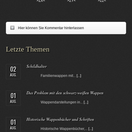
>ZX<
>ZY<
>ZZ<
Hier können Sie Kommentar hinterlassen
Letzte Themen
Schildhalter
02
AUG.
Familienwappen mit...
[...]
Das Problem mit den schwarz-weißen Wappen
01
AUG.
Wappendarstellungen in...
[...]
Historische Wappenbücher und Schriften
01
AUG.
Historische Wappenbücher,...
[...]