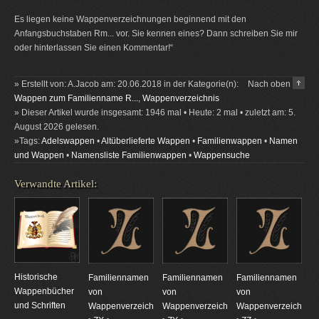
Es liegen keine Wappenverzeichnungen beginnend mit den
Anfangsbuchstaben Rm... vor. Sie kennen eines? Dann schreiben Sie mir
oder hinterlassen Sie einen Kommentar!“
» Erstellt von: A.Jacob am: 20.06.2018 in der Kategorie(n):
Nach oben
Wappen zum Familienname R...
,
Wappenverzeichnis
» Dieser Artikel wurde insgesamt: 1946 mal • Heute: 2 mal • zuletzt am: 5.
August 2026 gelesen.
»Tags:
Adelswappen
•
Altüberlieferte Wappen
•
Familienwappen
•
Namen
und Wappen
•
Namensliste Familienwappen
•
Wappensuche
Verwandte Artikel:
Historische
Familiennamen
Familiennamen
Familiennamen
Wappenbücher
von
von
von
und Schriften
Wappenverzeichnungen
Wappenverzeichnungen
Wappenverzeichnun