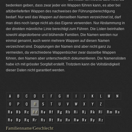
bedenken geben, dass zwar jeder ein Wappen führen kann, es aber bei
altüberlieferten Wappen des nachweises der Führungsberechtigung
bedarf. Nur weil das Wappen auf denselben Namen verzeichnet ist, darf
man dies noch lange nicht als das Eigene verwenden. Nur Abstammung in
der direkten männliche Linie berechtigt zum Führen. Die Listen beinhalten
sowohl abgestorbene und blühende Familien. Die Namen werden nur
einmal genannt, auch wenn mehrere Wappen auf diesen Namen
verzeichnet sind. Dopplungen der Namen sind aber nicht ganz zu
vermeiden, da verschiedene Wappenbücher zwar dasselbe Wappen
führen, den Namen aber unterschiedlich dokumentieren. Die Namenslisten
habe ich mit grösster Sorgfalt erstellt. Trotzdem kann die Vollständigkeit
dieser Daten nicht garantiert werden.
A
B
C
D
E
F
G
H
I
J
K
L
M
N
O
P
Q
R
S
T
U
V
W
X
Y
Z
Ra
Rb
Rc
Rd
Re
Rf
Rg
Rh
Ri
Rj
Rk
Rl
Rm
Rn
Ro
Rp
Rq
Rr
Rs
Rt
Ru
Rv
Rw
Rx
Ry
Rz
Familienname/Geschlecht