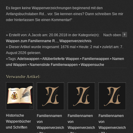
Es liegen keine Wappenverzeichnungen beginnend mit den
Anfangsbuchstaben Rd... vor. Sie kennen eines? Dann schreiben Sie mir
oder hinterlassen Sie einen Kommentar!“
» Erstellt von: A.Jacob am: 20.06.2018 in der Kategorie(n):
Nach oben
Wappen zum Familienname R...
,
Wappenverzeichnis
» Dieser Artikel wurde insgesamt: 1676 mal • Heute: 2 mal • zuletzt am: 7.
August 2026 gelesen.
»Tags:
Adelswappen
•
Altüberlieferte Wappen
•
Familienwappen
•
Namen
und Wappen
•
Namensliste Familienwappen
•
Wappensuche
Verwandte Artikel:
Historische
Familiennamen
Familiennamen
Familiennamen
Wappenbücher
von
von
von
und Schriften
Wappenverzeichnungen
Wappenverzeichnungen
Wappenverzeichnun