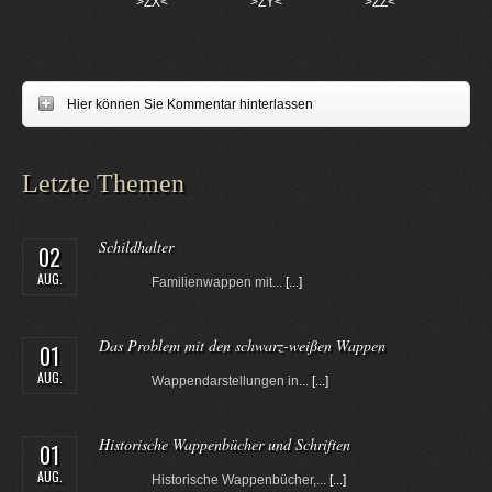
>ZX<
>ZY<
>ZZ<
Hier können Sie Kommentar hinterlassen
Letzte Themen
Schildhalter
02
AUG.
Familienwappen mit...
[...]
Das Problem mit den schwarz-weißen Wappen
01
AUG.
Wappendarstellungen in...
[...]
Historische Wappenbücher und Schriften
01
AUG.
Historische Wappenbücher,...
[...]