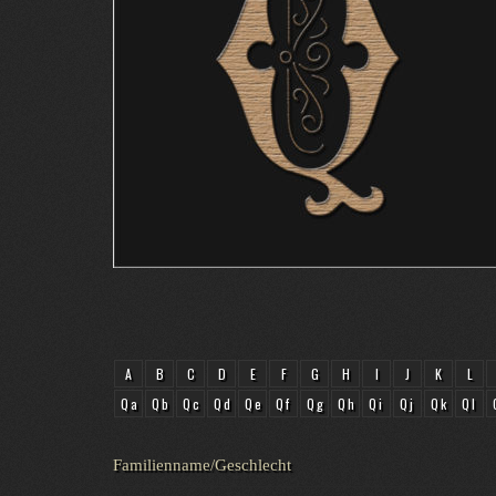
A
B
C
D
E
F
G
H
I
J
K
L
Qa
Qb
Qc
Qd
Qe
Qf
Qg
Qh
Qi
Qj
Qk
Ql
Familienname/Geschlecht