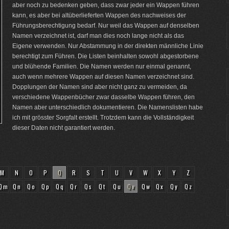
aber noch zu bedenken geben, dass zwar jeder ein Wappen führen
kann, es aber bei altüberlieferten Wappen des nachweises der
Führungsberechtigung bedarf. Nur weil das Wappen auf denselben
Namen verzeichnet ist, darf man dies noch lange nicht als das
Eigene verwenden. Nur Abstammung in der direkten männliche Linie
berechtigt zum Führen. Die Listen beinhalten sowohl abgestorbene
und blühende Familien. Die Namen werden nur einmal genannt,
auch wenn mehrere Wappen auf diesen Namen verzeichnet sind.
Dopplungen der Namen sind aber nicht ganz zu vermeiden, da
verschiedene Wappenbücher zwar dasselbe Wappen führen, den
Namen aber unterschiedlich dokumentieren. Die Namenslisten habe
ich mit grösster Sorgfalt erstellt. Trotzdem kann die Vollständigkeit
dieser Daten nicht garantiert werden.
M
N
O
P
Q
R
S
T
U
V
W
X
Y
Z
Qm
Qn
Qo
Qp
Qq
Qr
Qs
Qt
Qu
Qv
Qw
Qx
Qy
Qz