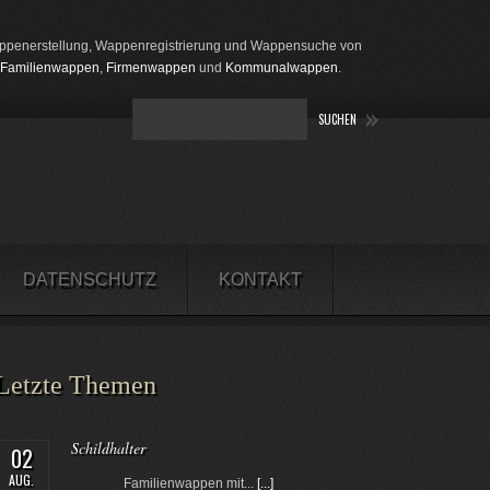
penerstellung, Wappenregistrierung und Wappensuche von
Familienwappen
,
Firmenwappen
und
Kommunalwappen
.
DATENSCHUTZ
KONTAKT
Letzte Themen
Schildhalter
02
AUG.
Familienwappen mit...
[...]