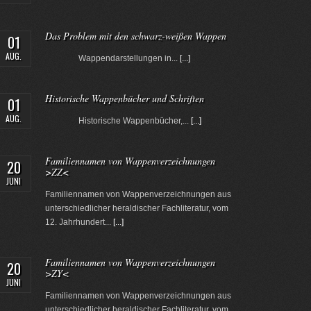
Das Problem mit den schwarz-weißen Wappen
01
AUG.
Wappendarstellungen in...
[...]
Historische Wappenbücher und Schriften
01
AUG.
Historische Wappenbücher,...
[...]
Familiennamen von Wappenverzeichnungen
20
>ZZ<
JUNI
Familiennamen von Wappenverzeichnungen aus
unterschiedlicher heraldischer Fachliteratur, vom
12. Jahrhundert...
[...]
Familiennamen von Wappenverzeichnungen
20
>ZY<
JUNI
Familiennamen von Wappenverzeichnungen aus
unterschiedlicher heraldischer Fachliteratur, vom