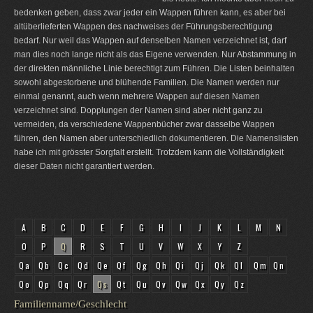
bedenken geben, dass zwar jeder ein Wappen führen kann, es aber bei
altüberlieferten Wappen des nachweises der Führungsberechtigung
bedarf. Nur weil das Wappen auf denselben Namen verzeichnet ist, darf
man dies noch lange nicht als das Eigene verwenden. Nur Abstammung in
der direkten männliche Linie berechtigt zum Führen. Die Listen beinhalten
sowohl abgestorbene und blühende Familien. Die Namen werden nur
einmal genannt, auch wenn mehrere Wappen auf diesen Namen
verzeichnet sind. Dopplungen der Namen sind aber nicht ganz zu
vermeiden, da verschiedene Wappenbücher zwar dasselbe Wappen
führen, den Namen aber unterschiedlich dokumentieren. Die Namenslisten
habe ich mit grösster Sorgfalt erstellt. Trotzdem kann die Vollständigkeit
dieser Daten nicht garantiert werden.
A
B
C
D
E
F
G
H
I
J
K
L
M
N
O
P
Q
R
S
T
U
V
W
X
Y
Z
Qa
Qb
Qc
Qd
Qe
Qf
Qg
Qh
Qi
Qj
Qk
Ql
Qm
Qn
Qo
Qp
Qq
Qr
Qs
Qt
Qu
Qv
Qw
Qx
Qy
Qz
Familienname/Geschlecht