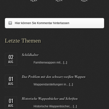
>ZX<
>ZY<
>ZZ<
Hier können Sie Kommentar hinterlassen
Letzte Themen
Schildhalter
02
AUG.
Familienwappen mit...
[...]
Das Problem mit den schwarz-weißen Wappen
01
AUG.
Wappendarstellungen in...
[...]
Historische Wappenbücher und Schriften
01
AUG.
Historische Wappenbücher,...
[...]