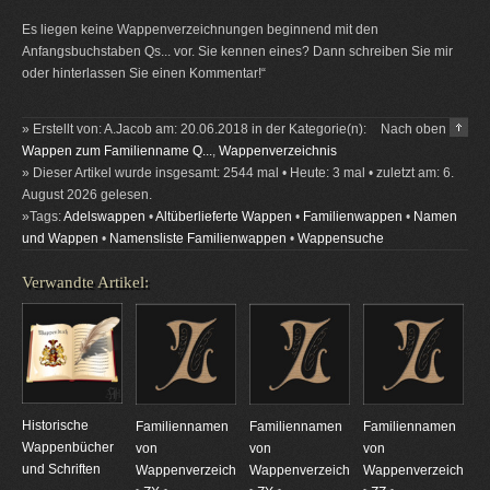
Es liegen keine Wappenverzeichnungen beginnend mit den
Anfangsbuchstaben Qs... vor. Sie kennen eines? Dann schreiben Sie mir
oder hinterlassen Sie einen Kommentar!“
» Erstellt von: A.Jacob am: 20.06.2018 in der Kategorie(n):
Nach oben
Wappen zum Familienname Q...
,
Wappenverzeichnis
» Dieser Artikel wurde insgesamt: 2544 mal • Heute: 3 mal • zuletzt am: 6.
August 2026 gelesen.
»Tags:
Adelswappen
•
Altüberlieferte Wappen
•
Familienwappen
•
Namen
und Wappen
•
Namensliste Familienwappen
•
Wappensuche
Verwandte Artikel:
Historische
Familiennamen
Familiennamen
Familiennamen
Wappenbücher
von
von
von
und Schriften
Wappenverzeichnungen
Wappenverzeichnungen
Wappenverzeichnun