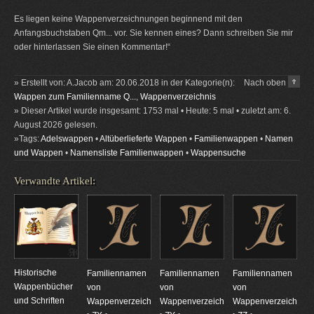
Es liegen keine Wappenverzeichnungen beginnend mit den
Anfangsbuchstaben Qm... vor. Sie kennen eines? Dann schreiben Sie mir
oder hinterlassen Sie einen Kommentar!“
» Erstellt von: A.Jacob am: 20.06.2018 in der Kategorie(n):
Nach oben
Wappen zum Familienname Q...
,
Wappenverzeichnis
» Dieser Artikel wurde insgesamt: 1753 mal • Heute: 5 mal • zuletzt am: 6.
August 2026 gelesen.
»Tags:
Adelswappen
•
Altüberlieferte Wappen
•
Familienwappen
•
Namen
und Wappen
•
Namensliste Familienwappen
•
Wappensuche
Verwandte Artikel:
Historische
Familiennamen
Familiennamen
Familiennamen
Wappenbücher
von
von
von
und Schriften
Wappenverzeichnungen
Wappenverzeichnungen
Wappenverzeichnun