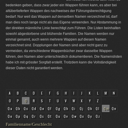
bedenken geben, dass zwar jeder ein Wappen führen kann, es aber bei
altüberlieferten Wappen des nachweises der Führungsberechtigung
bedarf. Nur weil das Wappen auf denselben Namen verzeichnet ist, darf
man dies noch lange nicht als das Eigene verwenden. Nur Abstammung in
der direkten männliche Linie berechtigt zum Führen. Die Listen beinhalten
sowohl abgestorbene und blühende Familien. Die Namen werden nur
einmal genannt, auch wenn mehrere Wappen auf diesen Namen
verzeichnet sind. Dopplungen der Namen sind aber nicht ganz zu
vermeiden, da verschiedene Wappenbücher zwar dasselbe Wappen
führen, den Namen aber unterschiedlich dokumentieren. Die Namenslisten
habe ich mit grösster Sorgfalt erstellt. Trotzdem kann die Vollständigkeit
dieser Daten nicht garantiert werden.
A
B
C
D
E
F
G
H
I
J
K
L
M
N
O
P
Q
R
S
T
U
V
W
X
Y
Z
Qa
Qb
Qc
Qd
Qe
Qf
Qg
Qh
Qi
Qj
Qk
Ql
Qm
Qn
Qo
Qp
Qq
Qr
Qs
Qt
Qu
Qv
Qw
Qx
Qy
Qz
Familienname/Geschlecht