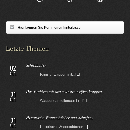
>ZX<
>ZY<
>ZZ<
Hier können Sie Kommentar hinterlassen
Letzte Themen
Schildhalter
02
AUG.
Familienwappen mit...
[...]
Das Problem mit den schwarz-weißen Wappen
01
AUG.
Wappendarstellungen in...
[...]
Historische Wappenbücher und Schriften
01
AUG.
Historische Wappenbücher,...
[...]