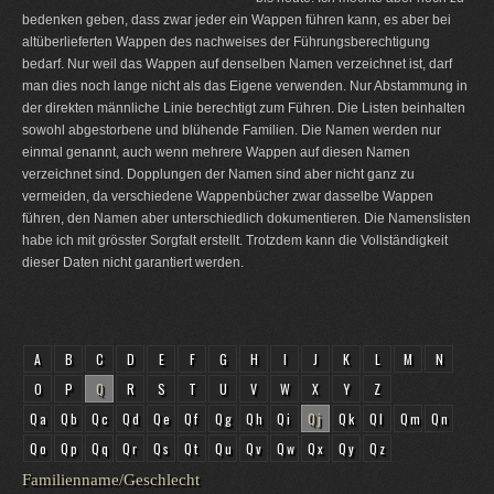
bedenken geben, dass zwar jeder ein Wappen führen kann, es aber bei
altüberlieferten Wappen des nachweises der Führungsberechtigung
bedarf. Nur weil das Wappen auf denselben Namen verzeichnet ist, darf
man dies noch lange nicht als das Eigene verwenden. Nur Abstammung in
der direkten männliche Linie berechtigt zum Führen. Die Listen beinhalten
sowohl abgestorbene und blühende Familien. Die Namen werden nur
einmal genannt, auch wenn mehrere Wappen auf diesen Namen
verzeichnet sind. Dopplungen der Namen sind aber nicht ganz zu
vermeiden, da verschiedene Wappenbücher zwar dasselbe Wappen
führen, den Namen aber unterschiedlich dokumentieren. Die Namenslisten
habe ich mit grösster Sorgfalt erstellt. Trotzdem kann die Vollständigkeit
dieser Daten nicht garantiert werden.
A
B
C
D
E
F
G
H
I
J
K
L
M
N
O
P
Q
R
S
T
U
V
W
X
Y
Z
Qa
Qb
Qc
Qd
Qe
Qf
Qg
Qh
Qi
Qj
Qk
Ql
Qm
Qn
Qo
Qp
Qq
Qr
Qs
Qt
Qu
Qv
Qw
Qx
Qy
Qz
Familienname/Geschlecht