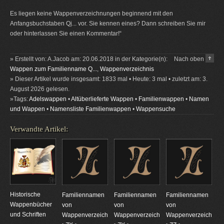
Es liegen keine Wappenverzeichnungen beginnend mit den
Anfangsbuchstaben Qj... vor. Sie kennen eines? Dann schreiben Sie mir
oder hinterlassen Sie einen Kommentar!“
» Erstellt von: A.Jacob am: 20.06.2018 in der Kategorie(n):
Nach oben
Wappen zum Familienname Q...
,
Wappenverzeichnis
» Dieser Artikel wurde insgesamt: 1833 mal • Heute: 3 mal • zuletzt am: 3.
August 2026 gelesen.
»Tags:
Adelswappen
•
Altüberlieferte Wappen
•
Familienwappen
•
Namen
und Wappen
•
Namensliste Familienwappen
•
Wappensuche
Verwandte Artikel:
Historische
Familiennamen
Familiennamen
Familiennamen
Wappenbücher
von
von
von
und Schriften
Wappenverzeichnungen
Wappenverzeichnungen
Wappenverzeichnun