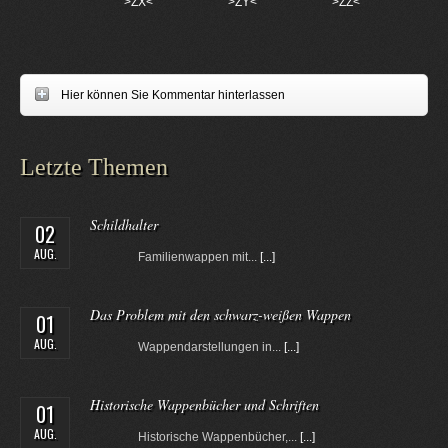
>ZX<
>ZY<
>ZZ<
Hier können Sie Kommentar hinterlassen
Letzte Themen
Schildhalter
02
AUG.
Familienwappen mit...
[...]
Das Problem mit den schwarz-weißen Wappen
01
AUG.
Wappendarstellungen in...
[...]
Historische Wappenbücher und Schriften
01
AUG.
Historische Wappenbücher,...
[...]