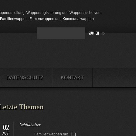
penerstellung, Wappenregistrierung und Wappensuche von
Familienwappen
,
Firmenwappen
und
Kommunalwappen
.
DATENSCHUTZ
KONTAKT
Letzte Themen
Schildhalter
02
AUG.
Familienwappen mit...
[...]