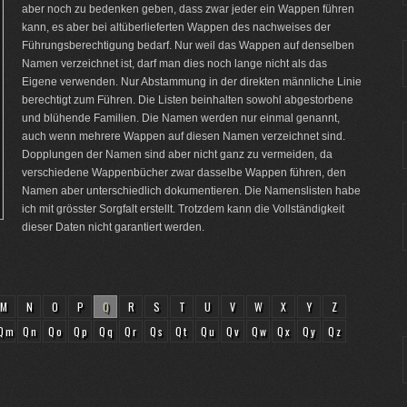
aber noch zu bedenken geben, dass zwar jeder ein Wappen führen
kann, es aber bei altüberlieferten Wappen des nachweises der
Führungsberechtigung bedarf. Nur weil das Wappen auf denselben
Namen verzeichnet ist, darf man dies noch lange nicht als das
Eigene verwenden. Nur Abstammung in der direkten männliche Linie
berechtigt zum Führen. Die Listen beinhalten sowohl abgestorbene
und blühende Familien. Die Namen werden nur einmal genannt,
auch wenn mehrere Wappen auf diesen Namen verzeichnet sind.
Dopplungen der Namen sind aber nicht ganz zu vermeiden, da
verschiedene Wappenbücher zwar dasselbe Wappen führen, den
Namen aber unterschiedlich dokumentieren. Die Namenslisten habe
ich mit grösster Sorgfalt erstellt. Trotzdem kann die Vollständigkeit
dieser Daten nicht garantiert werden.
M
N
O
P
Q
R
S
T
U
V
W
X
Y
Z
Qm
Qn
Qo
Qp
Qq
Qr
Qs
Qt
Qu
Qv
Qw
Qx
Qy
Qz