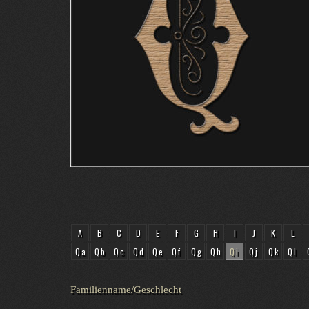
A
B
C
D
E
F
G
H
I
J
K
L
Qa
Qb
Qc
Qd
Qe
Qf
Qg
Qh
Qi
Qj
Qk
Ql
Familienname/Geschlecht