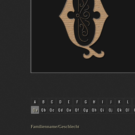
A
B
C
D
E
F
G
H
I
J
K
L
Qa
Qb
Qc
Qd
Qe
Qf
Qg
Qh
Qi
Qj
Qk
Ql
Familienname/Geschlecht