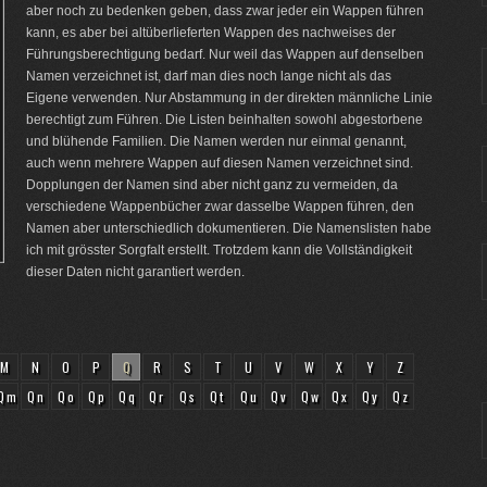
aber noch zu bedenken geben, dass zwar jeder ein Wappen führen
kann, es aber bei altüberlieferten Wappen des nachweises der
Führungsberechtigung bedarf. Nur weil das Wappen auf denselben
Namen verzeichnet ist, darf man dies noch lange nicht als das
Eigene verwenden. Nur Abstammung in der direkten männliche Linie
berechtigt zum Führen. Die Listen beinhalten sowohl abgestorbene
und blühende Familien. Die Namen werden nur einmal genannt,
auch wenn mehrere Wappen auf diesen Namen verzeichnet sind.
Dopplungen der Namen sind aber nicht ganz zu vermeiden, da
verschiedene Wappenbücher zwar dasselbe Wappen führen, den
Namen aber unterschiedlich dokumentieren. Die Namenslisten habe
ich mit grösster Sorgfalt erstellt. Trotzdem kann die Vollständigkeit
dieser Daten nicht garantiert werden.
M
N
O
P
Q
R
S
T
U
V
W
X
Y
Z
Qm
Qn
Qo
Qp
Qq
Qr
Qs
Qt
Qu
Qv
Qw
Qx
Qy
Qz