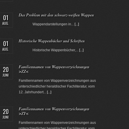
Das Problem mit den schwarz-weißen Wappen
01
AUG.
Wappendarstellungen in...
[...]
Historische Wappenbücher und Schriften
01
AUG.
Historische Wappenbücher,...
[...]
Familiennamen von Wappenverzeichnungen
20
>ZZ<
JUNI
Familiennamen von Wappenverzeichnungen aus
unterschiedlicher heraldischer Fachliteratur, vom
12. Jahrhundert...
[...]
Familiennamen von Wappenverzeichnungen
20
>ZY<
JUNI
Familiennamen von Wappenverzeichnungen aus
unterschiedlicher heraldischer Fachliteratur, vom