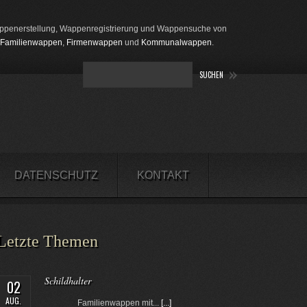
penerstellung, Wappenregistrierung und Wappensuche von
Familienwappen
,
Firmenwappen
und
Kommunalwappen
.
DATENSCHUTZ
KONTAKT
Letzte Themen
Schildhalter
02
AUG.
Familienwappen mit...
[...]