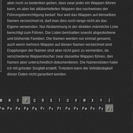
aber noch zu bedenken geben, dass zwar jeder ein Wappen führen
kann, es aber bei altüberlieferten Wappen des nachweises der
Führungsberechtigung bedarf. Nur weil das Wappen auf denselben
Namen verzeichnet ist, darf man dies noch lange nicht als das
Eigene verwenden. Nur Abstammung in der direkten männliche Linie
berechtigt zum Führen. Die Listen beinhalten sowohl abgestorbene
und blühende Familien. Die Namen werden nur einmal genannt,
auch wenn mehrere Wappen auf diesen Namen verzeichnet sind.
Dopplungen der Namen sind aber nicht ganz zu vermeiden, da
verschiedene Wappenbücher zwar dasselbe Wappen führen, den
Namen aber unterschiedlich dokumentieren. Die Namenslisten habe
ich mit grösster Sorgfalt erstellt. Trotzdem kann die Vollständigkeit
dieser Daten nicht garantiert werden.
M
N
O
P
Q
R
S
T
U
V
W
X
Y
Z
Pm
Pn
Po
Pp
Pq
Pr
Ps
Pt
Pu
Pv
Pw
Px
Py
Pz