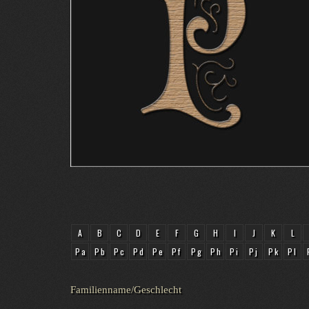
A
B
C
D
E
F
G
H
I
J
K
L
Pa
Pb
Pc
Pd
Pe
Pf
Pg
Ph
Pi
Pj
Pk
Pl
Familienname/Geschlecht