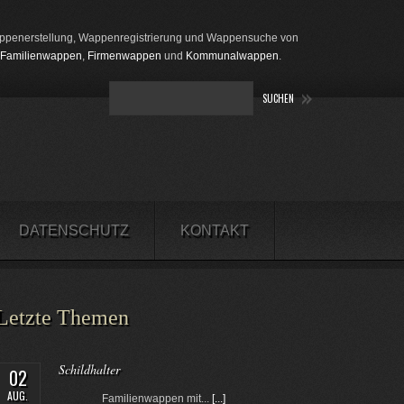
penerstellung, Wappenregistrierung und Wappensuche von
Familienwappen
,
Firmenwappen
und
Kommunalwappen
.
DATENSCHUTZ
KONTAKT
Letzte Themen
Schildhalter
02
AUG.
Familienwappen mit...
[...]