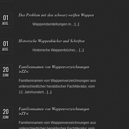
Das Problem mit den schwarz-weißen Wappen
01
AUG.
Wappendarstellungen in...
[...]
Historische Wappenbücher und Schriften
01
AUG.
Historische Wappenbücher,...
[...]
Familiennamen von Wappenverzeichnungen
20
>ZZ<
JUNI
Familiennamen von Wappenverzeichnungen aus
unterschiedlicher heraldischer Fachliteratur, vom
12. Jahrhundert...
[...]
Familiennamen von Wappenverzeichnungen
20
>ZY<
JUNI
Familiennamen von Wappenverzeichnungen aus
unterschiedlicher heraldischer Fachliteratur, vom