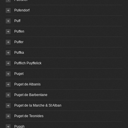
Pufendorf
Puff
Puffen
Puffer
Puffka
Pufflich Puyffelick
Puget
Puget de Albanis
Puget de Barbentane
Puget de la Marche & St Alban
Puget de Teonides
Puggh