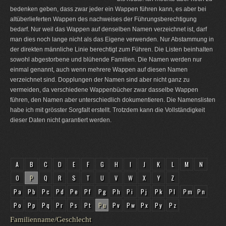
bedenken geben, dass zwar jeder ein Wappen führen kann, es aber bei
altüberlieferten Wappen des nachweises der Führungsberechtigung
bedarf. Nur weil das Wappen auf denselben Namen verzeichnet ist, darf
man dies noch lange nicht als das Eigene verwenden. Nur Abstammung in
der direkten männliche Linie berechtigt zum Führen. Die Listen beinhalten
sowohl abgestorbene und blühende Familien. Die Namen werden nur
einmal genannt, auch wenn mehrere Wappen auf diesen Namen
verzeichnet sind. Dopplungen der Namen sind aber nicht ganz zu
vermeiden, da verschiedene Wappenbücher zwar dasselbe Wappen
führen, den Namen aber unterschiedlich dokumentieren. Die Namenslisten
habe ich mit grösster Sorgfalt erstellt. Trotzdem kann die Vollständigkeit
dieser Daten nicht garantiert werden.
A
B
C
D
E
F
G
H
I
J
K
L
M
N
O
P
Q
R
S
T
U
V
W
X
Y
Z
Pa
Pb
Pc
Pd
Pe
Pf
Pg
Ph
Pi
Pj
Pk
Pl
Pm
Pn
Po
Pp
Pq
Pr
Ps
Pt
Pu
Pv
Pw
Px
Py
Pz
Familienname/Geschlecht