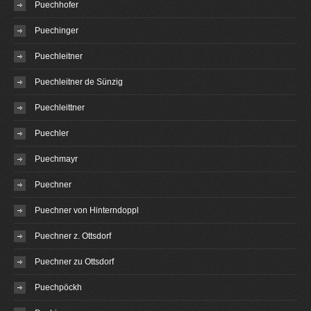
Puechhofer
Puechinger
Puechleitner
Puechleitner de Sünzig
Puechleittner
Puechler
Puechmayr
Puechner
Puechner von Hinterndoppl
Puechner z. Ottsdorf
Puechner zu Ottsdorf
Puechpöckh