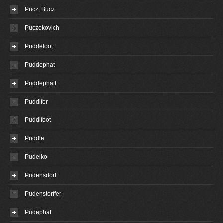
Pucz, Bucz
Puczekovich
Puddefoot
Puddephat
Puddephatt
Puddifer
Puddifoot
Puddle
Pudelko
Pudensdorf
Pudenstorffer
Pudephat