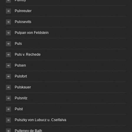
Pulnoy
Pulnreuter
Pulosevits
Pulpan von Feldstein
Puls
Puls v. Rechede
Pulsen
Pulsfort
Pulskauer
Pulsnitz
Pulst
Pulszky von Lubucz u. Cselfalva
Pulteney de Bath