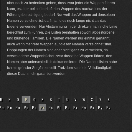
aber noch zu bedenken geben, dass zwar jeder ein Wappen führen
kann, es aber bei altüberlieferten Wappen des nachweises der
Führungsberechtigung bedarf. Nur weil das Wappen auf denselben
Namen verzeichnet ist, darf man dies noch lange nicht als das
Eigene verwenden. Nur Abstammung in der direkten männliche Linie
berechtigt zum Führen. Die Listen beinhalten sowohl abgestorbene
und blühende Familien. Die Namen werden nur einmal genannt,
auch wenn mehrere Wappen auf diesen Namen verzeichnet sind.
Dopplungen der Namen sind aber nicht ganz zu vermeiden, da
verschiedene Wappenbücher zwar dasselbe Wappen führen, den
Namen aber unterschiedlich dokumentieren. Die Namenslisten habe
ich mit grösster Sorgfalt erstellt. Trotzdem kann die Vollständigkeit
dieser Daten nicht garantiert werden.
M
N
O
P
Q
R
S
T
U
V
W
X
Y
Z
Pm
Pn
Po
Pp
Pq
Pr
Ps
Pt
Pu
Pv
Pw
Px
Py
Pz