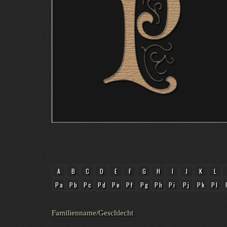
A
B
C
D
E
F
G
H
I
J
K
L
Pa
Pb
Pc
Pd
Pe
Pf
Pg
Ph
Pi
Pj
Pk
Pl
Familienname/Geschlecht