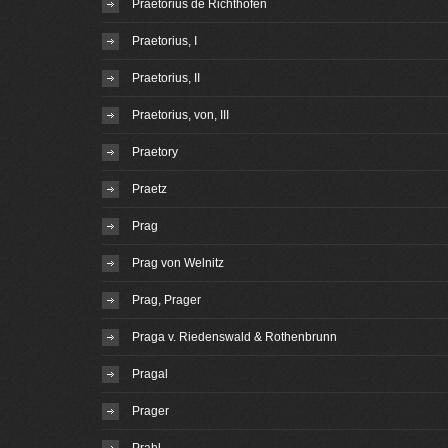
Praetorius de Richthofen
Praetorius, I
Praetorius, II
Praetorius, von, III
Praetory
Praetz
Prag
Prag von Welnitz
Prag, Prager
Praga v. Riedenswald & Rothenbrunn
Pragal
Prager