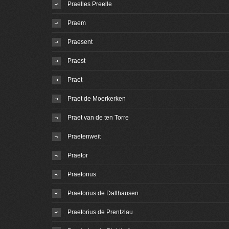
Praelles Preelle
Praem
Praesent
Praest
Praet
Praet de Moerkerken
Praet van de ten Torre
Praetenweit
Praetor
Praetorius
Praetorius de Dallhausen
Praetorius de Prentzlau