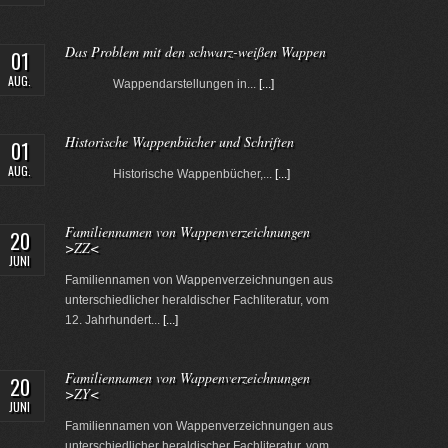
Das Problem mit den schwarz-weißen Wappen
01
AUG.
Wappendarstellungen in...
[...]
Historische Wappenbücher und Schriften
01
AUG.
Historische Wappenbücher,...
[...]
Familiennamen von Wappenverzeichnungen
20
>ZZ<
JUNI
Familiennamen von Wappenverzeichnungen aus
unterschiedlicher heraldischer Fachliteratur, vom
12. Jahrhundert...
[...]
Familiennamen von Wappenverzeichnungen
20
>ZY<
JUNI
Familiennamen von Wappenverzeichnungen aus
unterschiedlicher heraldischer Fachliteratur, vom