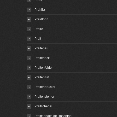
Prahl
Prahlitz
Praidlohn
Praire
Prait
Praitenau
Praiteneck
Praitenfelder
Praitenfurt
Praitenprucker
Praitensteiner
Praitschedel
Praittenbach de Rosenthal