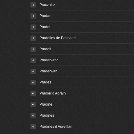
Praczaicz
Pradan
Pradel
Pradelles de Palmaert
Pradelt
Pradervand
Praderwan
Prades
Pradier d Agrain
Pradine
Pradines
Pradines d Aureillan