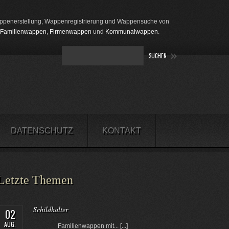
penerstellung, Wappenregistrierung und Wappensuche von
Familienwappen
,
Firmenwappen
und
Kommunalwappen
.
DATENSCHUTZ
KONTAKT
Letzte Themen
Schildhalter
02
AUG.
Familienwappen mit...
[...]