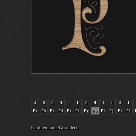
A
B
C
D
E
F
G
H
I
J
K
L
Pa
Pb
Pc
Pd
Pe
Pf
Pg
Ph
Pi
Pj
Pk
Pl
Familienname/Geschlecht