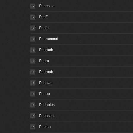
Phaesma
Phaff
Phain
Pharamond
Pharaoh
Pharo
Pharoah
Phasian
Phaup
Pheables
Pheasant
Phelan