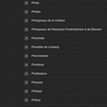
Phelp
Phelps
Phelypeaux de la Vrilliere
Phelypeaux de Maurepas Pontchartnain & de Blaisois
Phemister
Phendler de Losberg
Phennemere
Phethean
Phetteplace
Pheysey
PhHippi
Phibus