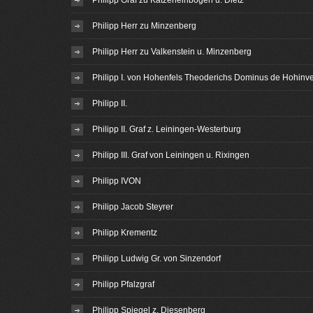
Philipp Graf zu Katzenelnbogen u. Dietz
Philipp Herr zu Minzenberg
Philipp Herr zu Valkenstein u. Minzenberg
Philipp I. von Hohenfels Theoderichs Dominus de Hohinve
Philipp II.
Philipp II. Graf z. Leiningen-Westerburg
Philipp III. Graf von Leiningen u. Rixingen
Philipp IVON
Philipp Jacob Steyrer
Philipp Krementz
Philipp Ludwig Gr. von Sinzendorf
Philipp Pfalzgraf
Philipp Spiegel z. Diesenberg