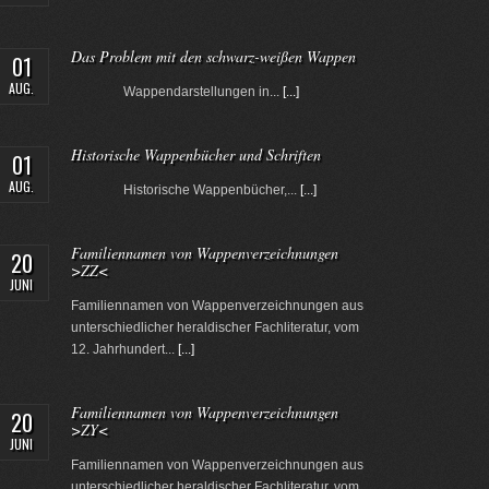
Das Problem mit den schwarz-weißen Wappen
01
AUG.
Wappendarstellungen in...
[...]
Historische Wappenbücher und Schriften
01
AUG.
Historische Wappenbücher,...
[...]
Familiennamen von Wappenverzeichnungen
20
>ZZ<
JUNI
Familiennamen von Wappenverzeichnungen aus
unterschiedlicher heraldischer Fachliteratur, vom
12. Jahrhundert...
[...]
Familiennamen von Wappenverzeichnungen
20
>ZY<
JUNI
Familiennamen von Wappenverzeichnungen aus
unterschiedlicher heraldischer Fachliteratur, vom