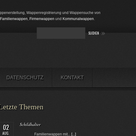
penerstellung, Wappenregistrierung und Wappensuche von
Familienwappen
,
Firmenwappen
und
Kommunalwappen
.
DATENSCHUTZ
KONTAKT
Letzte Themen
Schildhalter
02
AUG.
Familienwappen mit...
[...]