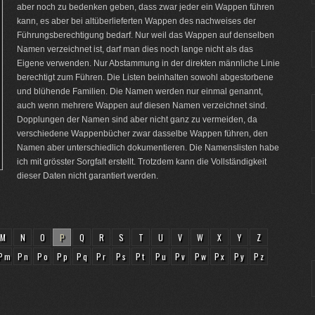
aber noch zu bedenken geben, dass zwar jeder ein Wappen führen
kann, es aber bei altüberlieferten Wappen des nachweises der
Führungsberechtigung bedarf. Nur weil das Wappen auf denselben
Namen verzeichnet ist, darf man dies noch lange nicht als das
Eigene verwenden. Nur Abstammung in der direkten männliche Linie
berechtigt zum Führen. Die Listen beinhalten sowohl abgestorbene
und blühende Familien. Die Namen werden nur einmal genannt,
auch wenn mehrere Wappen auf diesen Namen verzeichnet sind.
Dopplungen der Namen sind aber nicht ganz zu vermeiden, da
verschiedene Wappenbücher zwar dasselbe Wappen führen, den
Namen aber unterschiedlich dokumentieren. Die Namenslisten habe
ich mit grösster Sorgfalt erstellt. Trotzdem kann die Vollständigkeit
dieser Daten nicht garantiert werden.
M
N
O
P
Q
R
S
T
U
V
W
X
Y
Z
Pm
Pn
Po
Pp
Pq
Pr
Ps
Pt
Pu
Pv
Pw
Px
Py
Pz