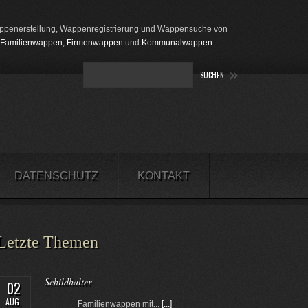
penerstellung, Wappenregistrierung und Wappensuche von
Familienwappen
,
Firmenwappen
und
Kommunalwappen
.
DATENSCHUTZ
KONTAKT
Letzte Themen
Schildhalter
02
AUG.
Familienwappen mit...
[...]