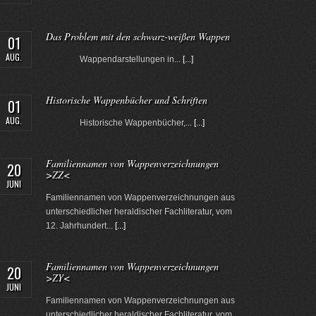
Das Problem mit den schwarz-weißen Wappen
01
AUG.
Wappendarstellungen in...
[...]
Historische Wappenbücher und Schriften
01
AUG.
Historische Wappenbücher,...
[...]
Familiennamen von Wappenverzeichnungen
20
>ZZ<
JUNI
Familiennamen von Wappenverzeichnungen aus
unterschiedlicher heraldischer Fachliteratur, vom
12. Jahrhundert...
[...]
Familiennamen von Wappenverzeichnungen
20
>ZY<
JUNI
Familiennamen von Wappenverzeichnungen aus
unterschiedlicher heraldischer Fachliteratur, vom