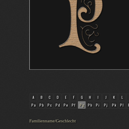
A
B
C
D
E
F
G
H
I
J
K
L
Pa
Pb
Pc
Pd
Pe
Pf
Pg
Ph
Pi
Pj
Pk
Pl
Familienname/Geschlecht