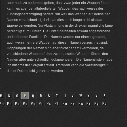
aber noch zu bedenken geben, dass zwar jeder ein Wappen führen
kann, es aber bei altüberlieferten Wappen des nachweises der
Führungsberechtigung bedarf. Nur weil das Wappen auf denselben
Namen verzeichnet ist, darf man dies noch lange nicht als das
Eigene verwenden. Nur Abstammung in der direkten männliche Linie
berechtigt zum Führen. Die Listen beinhalten sowohl abgestorbene
und blühende Familien. Die Namen werden nur einmal genannt,
auch wenn mehrere Wappen auf diesen Namen verzeichnet sind.
Dopplungen der Namen sind aber nicht ganz zu vermeiden, da
verschiedene Wappenbücher zwar dasselbe Wappen führen, den
Namen aber unterschiedlich dokumentieren. Die Namenslisten habe
ich mit grösster Sorgfalt erstellt. Trotzdem kann die Vollständigkeit
dieser Daten nicht garantiert werden.
M
N
O
P
Q
R
S
T
U
V
W
X
Y
Z
Pm
Pn
Po
Pp
Pq
Pr
Ps
Pt
Pu
Pv
Pw
Px
Py
Pz