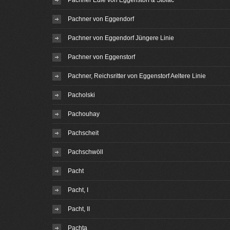
Pachner Edle von Eggenstorf & Stolac
Pachner von Eggendorf
Pachner von Eggendorf Jüngere Linie
Pachner von Eggenstorf
Pachner, Reichsritter von Eggenstorf Aeltere Linie
Pacholski
Pachouhay
Pachscheit
Pachschwöll
Pacht
Pacht, I
Pacht, II
Pachta