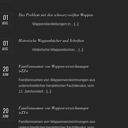
Das Problem mit den schwarz-weißen Wappen
01
AUG.
Wappendarstellungen in...
[...]
Historische Wappenbücher und Schriften
01
AUG.
Historische Wappenbücher,...
[...]
Familiennamen von Wappenverzeichnungen
20
>ZZ<
JUNI
Familiennamen von Wappenverzeichnungen aus
unterschiedlicher heraldischer Fachliteratur, vom
12. Jahrhundert...
[...]
Familiennamen von Wappenverzeichnungen
20
>ZY<
JUNI
Familiennamen von Wappenverzeichnungen aus
unterschiedlicher heraldischer Fachliteratur, vom