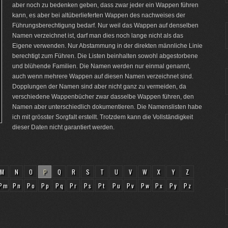
aber noch zu bedenken geben, dass zwar jeder ein Wappen führen
kann, es aber bei altüberlieferten Wappen des nachweises der
Führungsberechtigung bedarf. Nur weil das Wappen auf denselben
Namen verzeichnet ist, darf man dies noch lange nicht als das
Eigene verwenden. Nur Abstammung in der direkten männliche Linie
berechtigt zum Führen. Die Listen beinhalten sowohl abgestorbene
und blühende Familien. Die Namen werden nur einmal genannt,
auch wenn mehrere Wappen auf diesen Namen verzeichnet sind.
Dopplungen der Namen sind aber nicht ganz zu vermeiden, da
verschiedene Wappenbücher zwar dasselbe Wappen führen, den
Namen aber unterschiedlich dokumentieren. Die Namenslisten habe
ich mit grösster Sorgfalt erstellt. Trotzdem kann die Vollständigkeit
dieser Daten nicht garantiert werden.
M
N
O
P
Q
R
S
T
U
V
W
X
Y
Z
Pm
Pn
Po
Pp
Pq
Pr
Ps
Pt
Pu
Pv
Pw
Px
Py
Pz