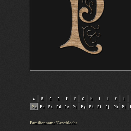
A
B
C
D
E
F
G
H
I
J
K
L
Pa
Pb
Pc
Pd
Pe
Pf
Pg
Ph
Pi
Pj
Pk
Pl
Familienname/Geschlecht