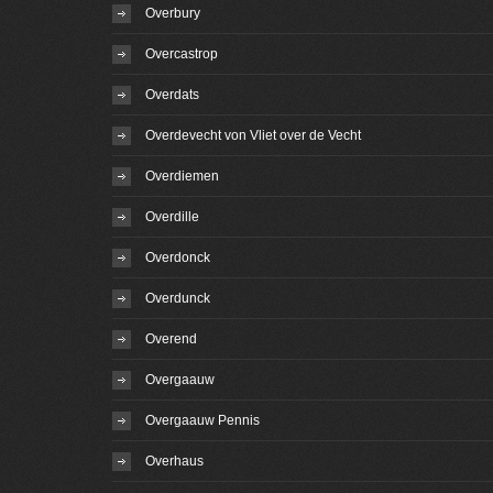
Overbury
Overcastrop
Overdats
Overdevecht von Vliet over de Vecht
Overdiemen
Overdille
Overdonck
Overdunck
Overend
Overgaauw
Overgaauw Pennis
Overhaus