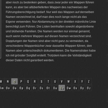
aber noch zu bedenken geben, dass zwar jeder ein Wappen führen
kann, es aber bei altüberlieferten Wappen des nachweises der
Führungsberechtigung bedarf. Nur weil das Wappen auf denselben
Namen verzeichnet ist, darf man dies noch lange nicht als das
Eigene verwenden. Nur Abstammung in der direkten männliche Linie
berechtigt zum Führen. Die Listen beinhalten sowohl abgestorbene
und blühende Familien. Die Namen werden nur einmal genannt,
auch wenn mehrere Wappen auf diesen Namen verzeichnet sind.
Dopplungen der Namen sind aber nicht ganz zu vermeiden, da
verschiedene Wappenbücher zwar dasselbe Wappen führen, den
Namen aber unterschiedlich dokumentieren. Die Namenslisten habe
ich mit grösster Sorgfalt erstellt. Trotzdem kann die Vollständigkeit
dieser Daten nicht garantiert werden.
M
N
O
P
Q
R
S
T
U
V
W
X
Y
Z
Om
On
Oo
Op
Oq
Or
Os
Ot
Ou
Ov
Ow
Ox
Oy
Oz