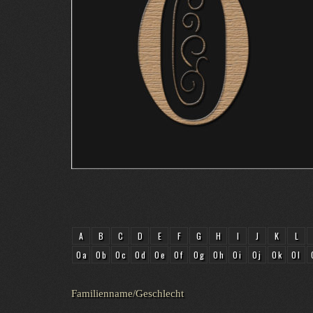
A
B
C
D
E
F
G
H
I
J
K
L
Oa
Ob
Oc
Od
Oe
Of
Og
Oh
Oi
Oj
Ok
Ol
Familienname/Geschlecht