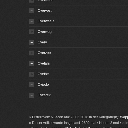
Overveldt
Overvest
Overwaele
Overweg
Overy
Overzee
Ovetarii
Ovethe
Oviedo
Ovzarek
» Erstellt von: A.Jacob am: 20.06.2018 in der Kategorie(n):
Wapp
» Dieser Artikel wurde insgesamt: 2692 mal • Heute: 3 mal • zul