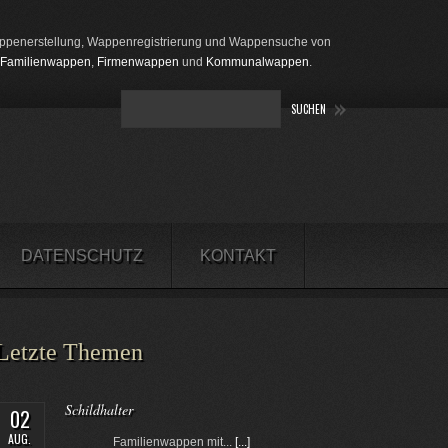
penerstellung, Wappenregistrierung und Wappensuche von
Familienwappen
,
Firmenwappen
und
Kommunalwappen
.
DATENSCHUTZ
KONTAKT
Letzte Themen
Schildhalter
02
AUG.
Familienwappen mit...
[...]