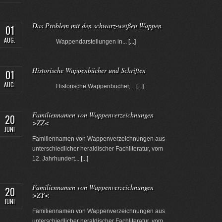
Das Problem mit den schwarz-weißen Wappen
01
AUG.
Wappendarstellungen in...
[...]
Historische Wappenbücher und Schriften
01
AUG.
Historische Wappenbücher,...
[...]
Familiennamen von Wappenverzeichnungen
20
>ZZ<
JUNI
Familiennamen von Wappenverzeichnungen aus
unterschiedlicher heraldischer Fachliteratur, vom
12. Jahrhundert...
[...]
Familiennamen von Wappenverzeichnungen
20
>ZY<
JUNI
Familiennamen von Wappenverzeichnungen aus
unterschiedlicher heraldischer Fachliteratur, vom