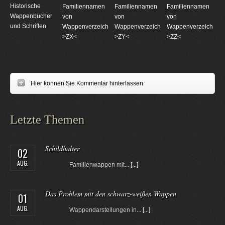
Historische
Familiennamen
Familiennamen
Familiennamen
Wappenbücher
von
von
von
und Schriften
Wappenverzeichnungen
Wappenverzeichnungen
Wappenverzeichnun
>ZX<
>ZY<
>ZZ<
Hier können Sie Kommentar hinterlassen
Letzte Themen
Schildhalter
02
AUG.
Familienwappen mit...
[...]
Das Problem mit den schwarz-weißen Wappen
01
AUG.
Wappendarstellungen in...
[...]