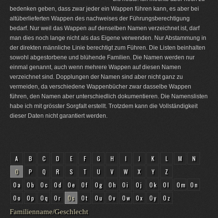
bedenken geben, dass zwar jeder ein Wappen führen kann, es aber bei
altüberlieferten Wappen des nachweises der Führungsberechtigung
bedarf. Nur weil das Wappen auf denselben Namen verzeichnet ist, darf
man dies noch lange nicht als das Eigene verwenden. Nur Abstammung in
der direkten männliche Linie berechtigt zum Führen. Die Listen beinhalten
sowohl abgestorbene und blühende Familien. Die Namen werden nur
einmal genannt, auch wenn mehrere Wappen auf diesen Namen
verzeichnet sind. Dopplungen der Namen sind aber nicht ganz zu
vermeiden, da verschiedene Wappenbücher zwar dasselbe Wappen
führen, den Namen aber unterschiedlich dokumentieren. Die Namenslisten
habe ich mit grösster Sorgfalt erstellt. Trotzdem kann die Vollständigkeit
dieser Daten nicht garantiert werden.
A
B
C
D
E
F
G
H
I
J
K
L
M
N
O
P
Q
R
S
T
U
V
W
X
Y
Z
Oa
Ob
Oc
Od
Oe
Of
Og
Oh
Oi
Oj
Ok
Ol
Om
On
Oo
Op
Oq
Or
Os
Ot
Ou
Ov
Ow
Ox
Oy
Oz
Familienname/Geschlecht