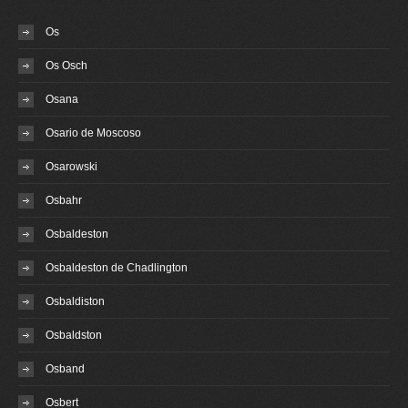
Os
Os Osch
Osana
Osario de Moscoso
Osarowski
Osbahr
Osbaldeston
Osbaldeston de Chadlington
Osbaldiston
Osbaldston
Osband
Osbert