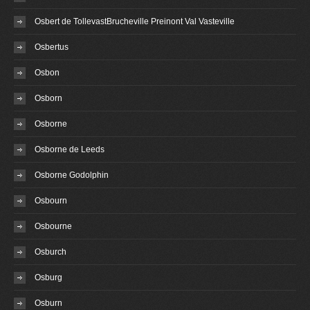
Osbert de TollevastBrucheville Preinont Val Vasteville
Osbertus
Osbon
Osborn
Osborne
Osborne de Leeds
Osborne Godolphin
Osbourn
Osbourne
Osburch
Osburg
Osburn